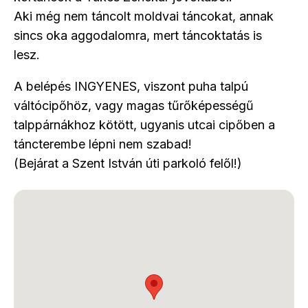
Aki még nem táncolt moldvai táncokat, annak
sincs oka aggodalomra, mert táncoktatás is
lesz.
A belépés INGYENES, viszont puha talpú
váltócipőhöz, vagy magas tűrőképességű
talppárnákhoz kötött, ugyanis utcai cipőben a
táncterembe lépni nem szabad!
(Bejárat a Szent István úti parkoló felől!)