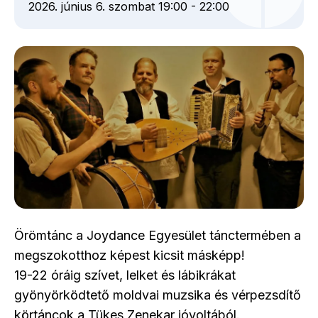
2026. június 6. szombat 19:00
-
22:00
Örömtánc a Joydance Egyesület tánctermében a
megszokotthoz képest kicsit másképp!
19-22 óráig szívet, lelket és lábikrákat
gyönyörködtető moldvai muzsika és vérpezsdítő
körtáncok a Tükes Zenekar jóvoltából.