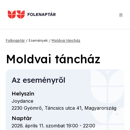
Ugrás
a
tartalomra
Morzsa
Folknaptár
Események
Moldvai táncház
Moldvai táncház
Az eseményről
Helyszín
Joydance
2230
Gyömrő,
Táncsics utca
41,
Magyarország
Naptár
2026. április 11. szombat 19:00
-
22:00