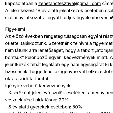
kapcsolatban a
zenetancfesztival@gmail.com
címre 
A jelentkezést 18 év alatti jelentkezők esetében csa
szülői nyilatkozattal együtt tudjuk figyelembe venni
Figyelem!
Az előző években rengeteg túlságosan egyéni részv
ötlettel találkoztunk. Szeretnénk felhívni a figyelme
nem látunk arra lehetőséget, hogy a tábort „atomjai
bontsuk” különböző egyéni kedvezmények miatt. A
jelentkezők tehát legalább egy napi egységárat ki k
fizessenek, függetlenül az igénybe vett étkezéstől 
oktatási időtartamtól.
Igénybe vehető kedvezmények:
- Kísérőként jelenlévő szülők esetében, amennyibe
vesznek részt oktatáson: 20%
- 8 év alatti gyerekek esetében: 50%