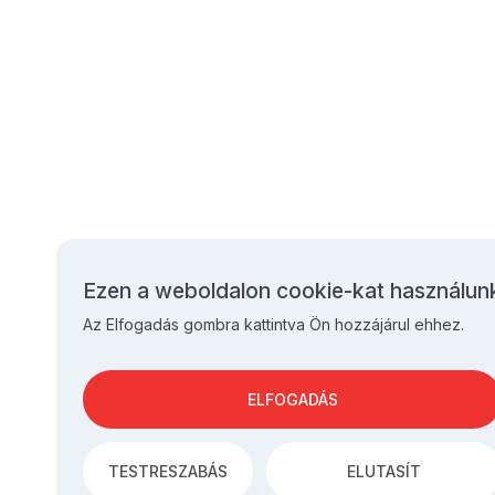
Ezen a weboldalon cookie-kat használun
Személyes
Az Elfogadás gombra kattintva Ön hozzájárul ehhez.
adatok
és
cookie-
k
ELFOGADÁS
használata
TESTRESZABÁS
ELUTASÍT