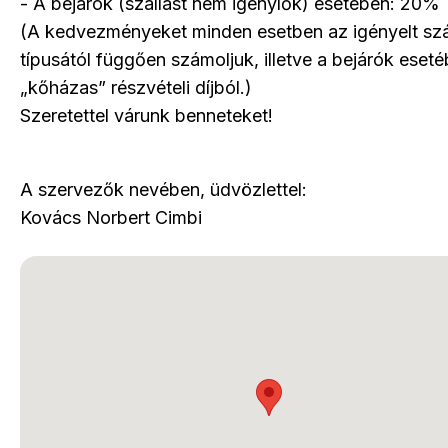
- A bejárók (szállást nem igénylők) esetében: 20%
(A kedvezményeket minden esetben az igényelt szá
típusától függően számoljuk, illetve a bejárók eset
„kőházas” részvételi díjból.)
Szeretettel várunk benneteket!
A szervezők nevében, üdvözlettel:
Kovács Norbert Cimbi