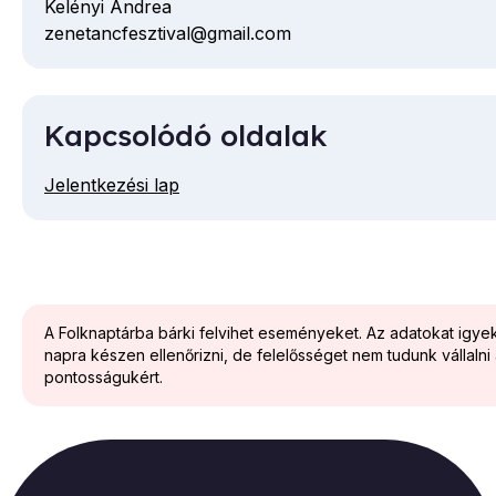
Kelényi Andrea
zenetancfesztival@gmail.com
E-
mail
cím
Kapcsolódó oldalak
Jelentkezési lap
A Folknaptárba bárki felvihet eseményeket. Az adatokat igy
napra készen ellenőrizni, de felelősséget nem tudunk vállalni
pontosságukért.