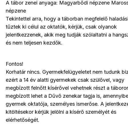
A tábor zenei anyaga: Magyarbődi népzene Maross
népzene
Tekintettel arra, hogy a táborban megfelelő haladás
tűztek ki célul az oktatók, kérjük, csak olyanok
jelentkezzenek, akik meg tudják szólaltatni a hangs
és nem teljesen kezdők.
Fontos!
Korhatár nincs. Gyermekfelügyeletet nem tudunk biz
ezért a 14 év alatti gyermekek csak szülővel, vagy
megbízott felnőtt kísérővel vehetnek részt a táboro
megbízott lehet a Dűvő zenekar tagja is, amennyib
gyermek oktatója, személyes ismerőse. A jelentkez
kitöltésekor kérjük jelölni a kísérő személyét és
elérhetőségét.