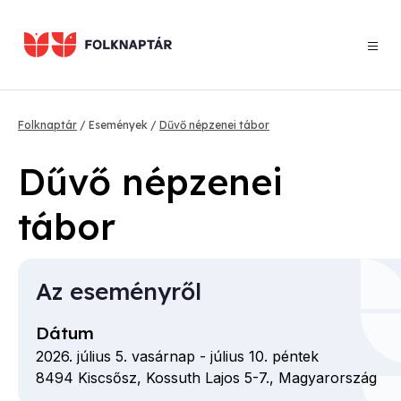
Ugrás
a
tartalomra
Morzsa
Folknaptár
Események
Dűvő népzenei tábor
Dűvő népzenei
tábor
Az eseményről
Dátum
2026. július 5. vasárnap
-
július 10. péntek
8494
Kiscsősz,
Kossuth Lajos
5-7.,
Magyarország