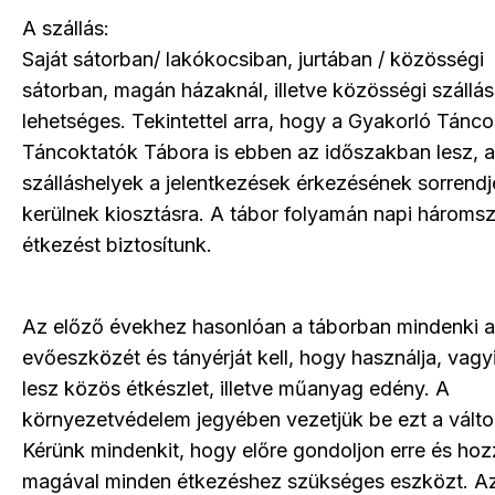
A szállás:
Saját sátorban/ lakókocsiban, jurtában / közösségi
sátorban, magán házaknál, illetve közösségi szállá
lehetséges. Tekintettel arra, hogy a Gyakorló Tánc
Táncoktatók Tábora is ebben az időszakban lesz, a
szálláshelyek a jelentkezések érkezésének sorrend
kerülnek kiosztásra. A tábor folyamán napi háromsz
étkezést biztosítunk.
Az előző évekhez hasonlóan a táborban mindenki a
evőeszközét és tányérját kell, hogy használja, vag
lesz közös étkészlet, illetve műanyag edény. A
környezetvédelem jegyében vezetjük be ezt a válto
Kérünk mindenkit, hogy előre gondoljon erre és ho
magával minden étkezéshez szükséges eszközt. A