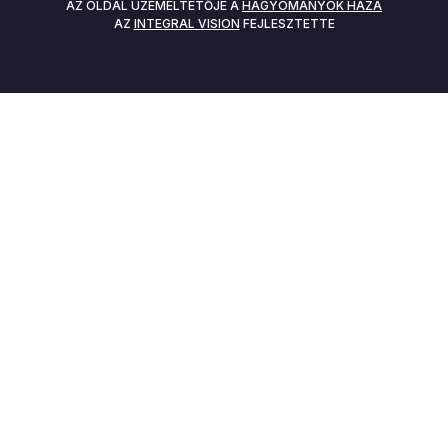
AZ OLDAL ÜZEMELTETŐJE A
HAGYOMÁNYOK HÁZA
AZ
INTEGRAL VISION
FEJLESZTETTE