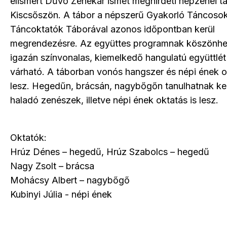
elismert Dűvő Zenekar ismét meghirdeti népzenei t
Kiscsőszön. A tábor a népszerű Gyakorló Táncoso
Táncoktatók Táborával azonos időpontban kerül
megrendezésre. Az együttes programnak köszönh
igazán színvonalas, kiemelkedő hangulatú együttlét
várható. A táborban vonós hangszer és népi ének o
lesz. Hegedűn, brácsán, nagybőgőn tanulhatnak k
haladó zenészek, illetve népi ének oktatás is lesz.
Oktatók:
Hrúz Dénes – hegedű, Hrúz Szabolcs – hegedű
Nagy Zsolt – brácsa
Mohácsy Albert – nagybőgő
Kubinyi Júlia - népi ének