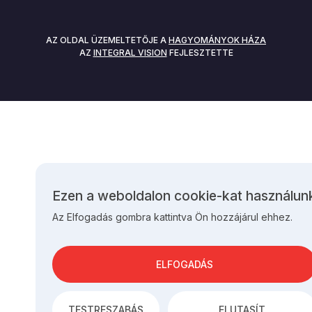
AZ OLDAL ÜZEMELTETŐJE A
HAGYOMÁNYOK HÁZA
AZ
INTEGRAL VISION
FEJLESZTETTE
Ezen a weboldalon cookie-kat használun
Személyes
Az Elfogadás gombra kattintva Ön hozzájárul ehhez.
adatok
és
cookie-
k
ELFOGADÁS
használata
TESTRESZABÁS
ELUTASÍT