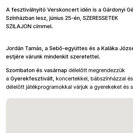
A fesztiválnyitó Verskoncert idén is a Gárdonyi G
Színházban lesz, június 25-én, SZERESSETEK
SZILAJON címmel.
Jordán Tamás, a Sebő-együttes és a Kaláka Józse
estjére várunk mindenkit szeretettel.
Szombaton és vasárnap
délelőtt megrendezzük
a
Gyerekfesztivált,
koncertekkel, bábszínházzal é
délelőtt játékprogramokkal várjuk a gyerekeket és s