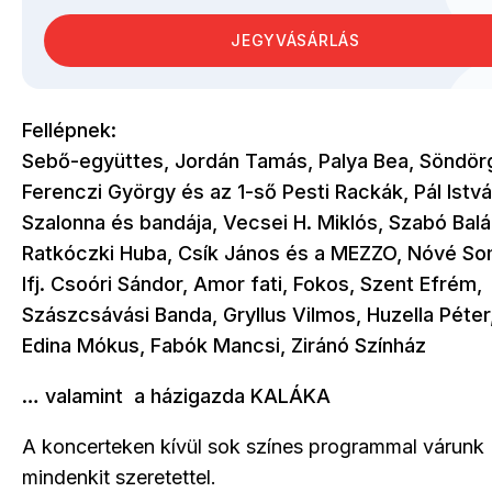
JEGYVÁSÁRLÁS
Fellépnek:
Sebő-együttes, Jordán Tamás, Palya Bea, Söndör
Ferenczi György és az 1-ső Pesti Rackák, Pál Istv
Szalonna és bandája, Vecsei H. Miklós, Szabó Balá
Ratkóczki Huba, Csík János és a MEZZO, Nóvé S
Ifj. Csoóri Sándor, Amor fati, Fokos, Szent Efrém,
Szászcsávási Banda, Gryllus Vilmos, Huzella Péter,
Edina Mókus, Fabók Mancsi, Ziránó Színház
… valamint a házigazda KALÁKA
A koncerteken kívül sok színes programmal várunk
mindenkit szeretettel.