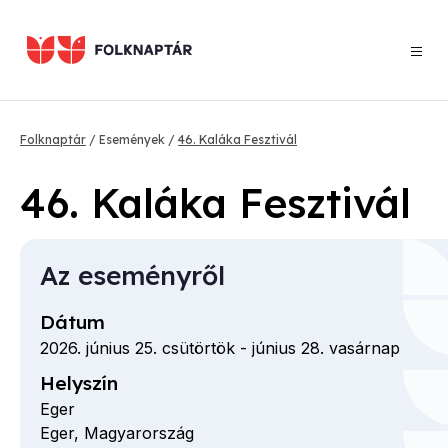
Ugrás
a
tartalomra
Morzsa
Folknaptár
Események
46. Kaláka Fesztivál
46. Kaláka Fesztivál
Az eseményről
Dátum
2026. június 25. csütörtök
-
június 28. vasárnap
Helyszín
Eger
Eger,
Magyarország