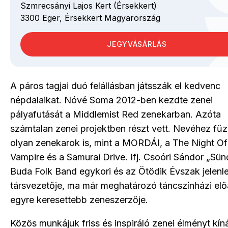
Szmrecsányi Lajos Kert (Érsekkert)
3300
Eger,
Érsekkert
Magyarország
JEGYVÁSÁRLÁS
A páros tagjai duó felállásban játsszák el kedvenc
népdalaikat. Nóvé Soma 2012-ben kezdte zenei
pályafutását a Middlemist Red zenekarban. Azóta
számtalan zenei projektben részt vett. Nevéhez fű
olyan zenekarok is, mint a MORDÁI, a The Night O
Vampire és a Samurai Drive. Ifj. Csoóri Sándor „Sünd
Buda Folk Band egykori és az Ötödik Évszak jelenle
társvezetője, ma már meghatározó táncszínházi el
egyre keresettebb zeneszerzője.
Közös munkájuk friss és inspiráló zenei élményt kíná