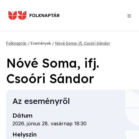
Ugrás
a
tartalomra
Morzsa
Folknaptár
Események
Nóvé Soma, ifj. Csoóri Sándor
Nóvé Soma, ifj.
Csoóri Sándor
Az eseményről
Dátum
2026. június 28. vasárnap 18:30
Helyszín