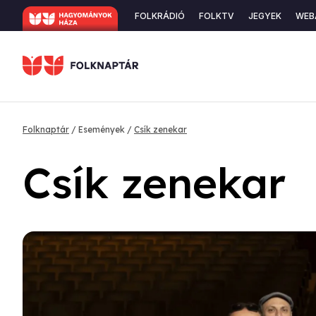
Ugrás
Secondary
FOLKRÁDIÓ
FOLKTV
JEGYEK
WEB
a
navigation
tartalomra
Morzsa
Folknaptár
Események
Csík zenekar
Csík zenekar