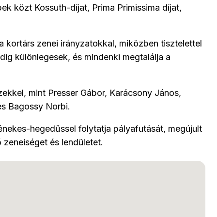
ek közt Kossuth-díjat, Prima Primissima díjat,
kortárs zenei irányzatokkal, miközben tisztelettel
ig különlegesek, és mindenki megtalálja a
ekkel, mint Presser Gábor, Karácsony János,
és Bagossy Norbi.
 énekes-hegedűssel folytatja pályafutását, megújult
 zeneiséget és lendületet.