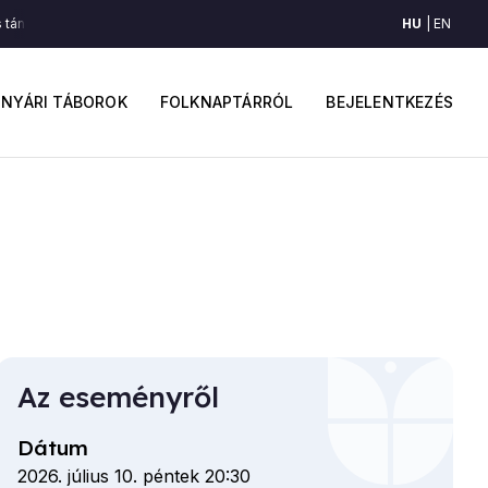
HU
EN
 táncok (Erdővidék)
Erdővidéki törzs táncok (Erdővidék)
Erdővidéki törzs
ő
Felhaszná
avigáció
fiók
NYÁRI TÁBOROK
FOLKNAPTÁRRÓL
BEJELENTKEZÉS
menüje
Az eseményről
Dátum
2026. július 10. péntek 20:30