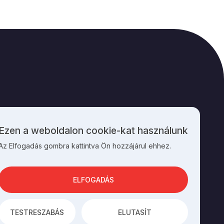
M
KAPCSOLAT
Ezen a weboldalon cookie-kat használunk
Személyes
Az Elfogadás gombra kattintva Ön hozzájárul ehhez.
adatok
és
cookie-
k
ELFOGADÁS
használata
TESTRESZABÁS
ELUTASÍT