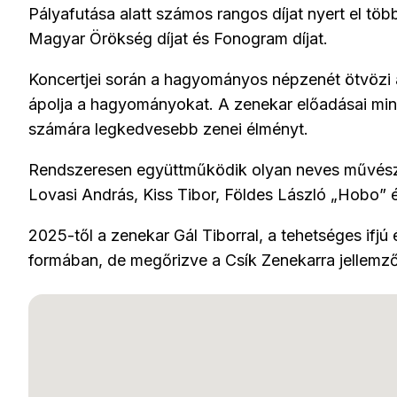
Pályafutása alatt számos rangos díjat nyert el több
Magyar Örökség díjat és Fonogram díjat.
Koncertjei során a hagyományos népzenét ötvözi a 
ápolja a hagyományokat. A zenekar előadásai mind
számára legkedvesebb zenei élményt.
Rendszeresen ​e​gyüttműködik olyan neves művész
Lovasi András, Kiss Tibor, Földes László „Hobo” 
2025-től a zenekar Gál Tiborral, a tehetséges ifjú
formában, de megőrizve a Csík Zenekarra jellemző