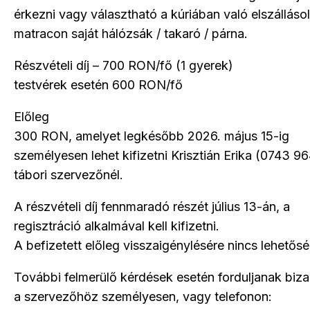
érkezni vagy választható a kúriában való elszálláso
matracon saját hálózsák / takaró / párna.
Részvételi díj – 700 RON/fő (1 gyerek)
testvérek esetén 600 RON/fő
Előleg
300 RON, amelyet legkésőbb 2026. május 15-ig
személyesen lehet kifizetni Krisztián Erika (0743 9
tábori szervezőnél.
A részvételi díj fennmaradó részét július 13-án, a
regisztráció alkalmával kell kifizetni.
A befizetett előleg visszaigénylésére nincs lehetősé
További felmerülő kérdések esetén forduljanak biz
a szervezőhöz személyesen, vagy telefonon: