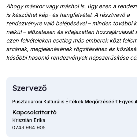
Ahogy máskor vagy máshol is, úgy ezen a rende
is készülhet kép- és hangfelvétel. A résztvevő a
rendezvényre való belépésével – minden további 
nélkül – előzetesen és kifejezetten hozzájárulását 
ezen felvételeken esetleg más emberek közt felis
arcának, megjelenésének rögzítéséhez és közléséh
későbbi hasonló rendezvények népszerűsítése cél
Szervező
Pusztadaróci Kulturális Értékek Megőrzéséért Egyesü
Kapcsolattartó
Krisztián Erika
0743 964 905
Telefon