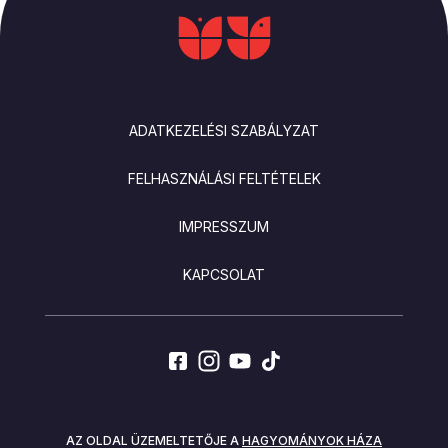
LÁBLÉC
ADATKEZELÉSI SZABÁLYZAT
FELHASZNÁLÁSI FELTÉTELEK
IMPRESSZUM
KAPCSOLAT
SOCIALS
AZ OLDAL ÜZEMELTETŐJE A
HAGYOMÁNYOK HÁZA