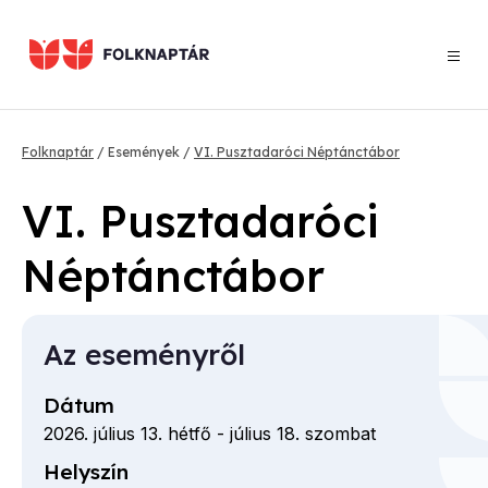
Ugrás
a
tartalomra
Morzsa
Folknaptár
Események
VI. Pusztadaróci Néptánctábor
VI. Pusztadaróci
Néptánctábor
Az eseményről
Dátum
2026. július 13. hétfő
-
július 18. szombat
Helyszín