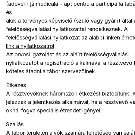
(adeverință medicală – apt pentru a participa la tab
és
akik a törvényes képviselő (szülő vagy gyám) által a
felelősségvállalási nyilatkozattal rendelkeznek. A
felelősségvállalási nyilatkozat az alábbi linken érhet
link a nyilatkozatrol
Az orvosi igazolást és az aláírt felelősségvállalási
nyilatkozatot a regisztráció alkalmával a résztvevő 
köteles átadni a tábor szervezőinek.
Étkezés
A résztvevőknek háromszori étkezést biztosítunk. K
jelezzék a jelentkezés alkalmával, ha a résztvevő v
oknál fogva speciális étrendet igényel.
Szállás
A tábor területén alvók számára lehetőség van saját