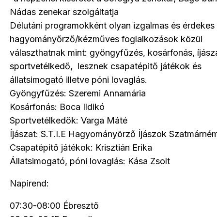
Nádas zenekar szolgáltatja
Délutáni programokként olyan izgalmas és érdekes
hagyományőrző/kézműves foglalkozások közül
választhatnak mint: gyöngyfűzés, kosárfonás, íjász
sportvetélkedő, lesznek csapatépitő játékok és
állatsimogató illetve póni lovaglás.
Gyöngyfűzés: Szeremi Annamária
Kosárfonás: Boca Ildikó
Sportvetélkedők: Varga Máté
Íjászat: S.T.I.E Hagyományörző Íjászok Szatmárném
Csapatépitő játékok: Krisztián Erika
Állatsimogató, póni lovaglás: Kása Zsolt
Napirend:
07:30-08:00 Ébresztő