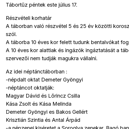
Tábortűz péntek este július 17.
Részvételi korhatár
A táborban való részvétel 5 és 25 év közötti koros
szól.
A táborba 10 éves kor felett tudunk bentalvókat fog
A 10 éves kor alattiak és ingázók ingáztatását a táb
szervezői nem tudják magukra vállalni.
Az idei néptánctáborban :
-népdalt oktat Demeter Gyöngyi
-néptáncot oktatják:
Magyar Dávid és Lőrincz Csilla
Kása Zsolt és Kása Melinda
Demeter Gyöngyi es Bakos Gellért
Krisztián Szintia és Antal Árpád
-a népzenei kiséretet a Soroglya zenekar, Bagó ba