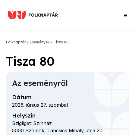
Ugrás
a
tartalomra
Morzsa
Folknaptár
Események
Tisza 80
Tisza 80
Az eseményről
Dátum
2026. június 27. szombat
Helyszín
Szigligeti Színház
5000
Szolnok,
Táncsics Mihály utca
20,