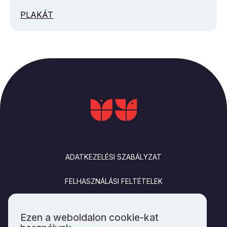
PLAKÁT
LÁBLÉC
ADATKEZELÉSI SZABÁLYZAT
FELHASZNÁLÁSI FELTÉTELEK
IMPRESSZUM
Ezen a weboldalon cookie-kat
Személyes