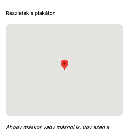
Részletek a plakáton
Ahogy máskor vagy máshol is, úgy ezen a