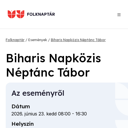
Ugrás
a
tartalomra
Morzsa
Folknaptár
Események
Biharis Napközis Néptánc Tábor
Biharis Napközis
Néptánc Tábor
Az eseményről
Dátum
2026. június 23. kedd 08:00
-
16:30
Helyszín