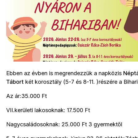
Ebben az évben is megrendezzük a napközis
Népt
Tábort
két korosztály (5-7 és 8-11. )részére a Biha
Az ár:35.000 Ft
VII.kerületi lakosoknak: 17.500 Ft
Nagycsaládosoknak: 25.000 Ft 3 gyermektől