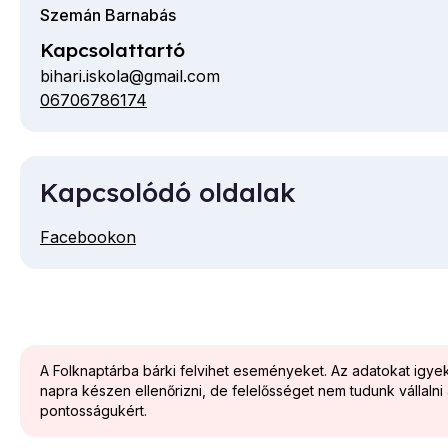
Szemán Barnabás
Kapcsolattartó
bihari.iskola@gmail.com
06706786174
Telefon
Kapcsolódó oldalak
Facebookon
A Folknaptárba bárki felvihet eseményeket. Az adatokat igy
napra készen ellenőrizni, de felelősséget nem tudunk vállalni
pontosságukért.