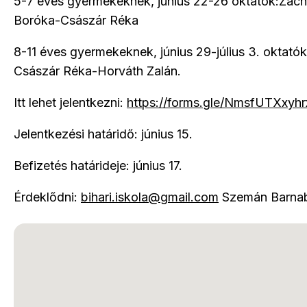
5-7 éves gyermekeknek, június 22-26 oktatók:Zách
Boróka-Császár Réka
8-11 éves gyermekeknek, június 29-július 3. oktatók
Császár Réka-Horváth Zalán.
Itt lehet jelentkezni:
https://forms.gle/NmsfUTXxyh
Jelentkezési határidő: június 15.
Befizetés határideje: június 17.
Érdeklődni:
bihari.iskola@gmail.com
Szemán Barna