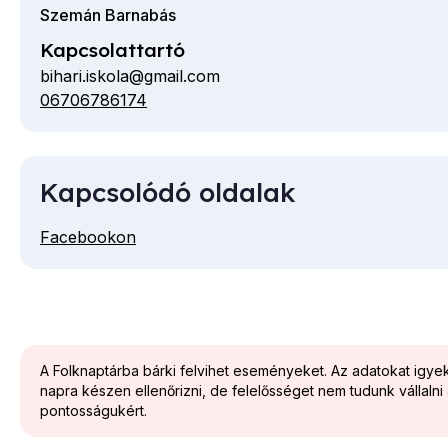
Szemán Barnabás
Kapcsolattartó
bihari.iskola@gmail.com
06706786174
Telefon
Kapcsolódó oldalak
Facebookon
A Folknaptárba bárki felvihet eseményeket. Az adatokat igy
napra készen ellenőrizni, de felelősséget nem tudunk vállalni
pontosságukért.