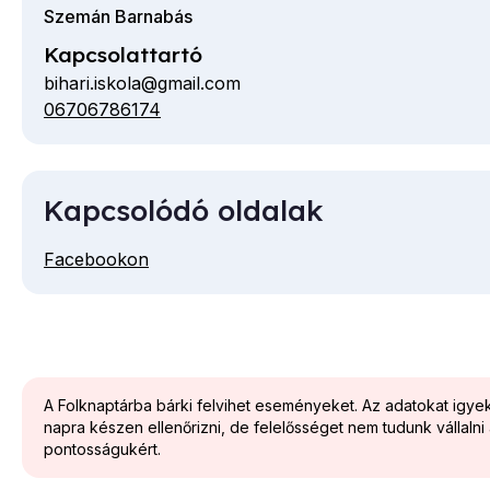
Szemán Barnabás
Kapcsolattartó
bihari.iskola@gmail.com
06706786174
Telefon
Kapcsolódó oldalak
Facebookon
A Folknaptárba bárki felvihet eseményeket. Az adatokat igy
napra készen ellenőrizni, de felelősséget nem tudunk vállalni
pontosságukért.