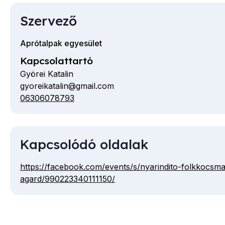
Szervező
Aprótalpak egyesület
Kapcsolattartó
Györei Katalin
gyoreikatalin@gmail.com
E-
06306078793
Telefon
mail
cím
Kapcsolódó oldalak
https://facebook.com/events/s/nyarindito-folkkocsma
agard/990223340111150/