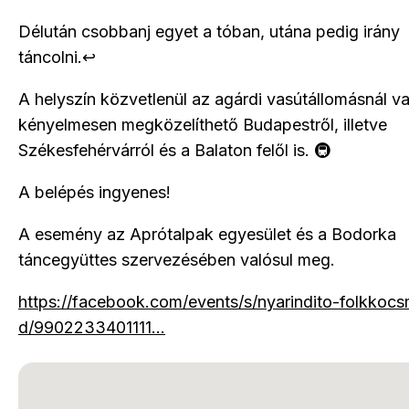
Délután csobbanj egyet a tóban, utána pedig irány
táncolni.↩️
A helyszín közvetlenül az agárdi vasútállomásnál va
kényelmesen megközelíthető Budapestről, illetve
Székesfehérvárról és a Balaton felől is. 🚇
A belépés ingyenes!
A esemény az Aprótalpak egyesület és a Bodorka
táncegyüttes szervezésében valósul meg.
https://facebook.com/events/s/nyarindito-folkkoc
d/9902233401111…