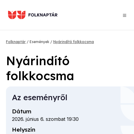
Ugrás
a
tartalomra
Morzsa
Folknaptár
Események
Nyárindító folkkocsma
Nyárindító
folkkocsma
Az eseményről
Dátum
2026. június 6. szombat 19:30
Helyszín