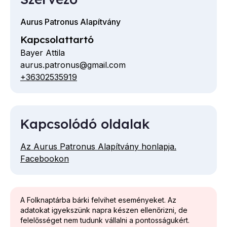
Aurus Patronus Alapítvány
Kapcsolattartó
Bayer Attila
aurus.patronus@gmail.com
E-
+36302535919
Telefon
mail
cím
Kapcsolódó oldalak
Az Aurus Patronus Alapítvány honlapja.
Facebookon
A Folknaptárba bárki felvihet eseményeket. Az
adatokat igyekszünk napra készen ellenőrizni, de
felelősséget nem tudunk vállalni a pontosságukért.