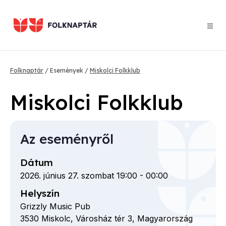
Ugrás
a
tartalomra
Morzsa
Folknaptár
Események
Miskolci Folkklub
Miskolci Folkklub
Az eseményről
Dátum
2026. június 27. szombat 19:00
-
00:00
Helyszín
Grizzly Music Pub
3530
Miskolc,
Városház tér
3,
Magyarország