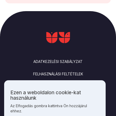
LÁBLÉC
ADATKEZELÉSI SZABÁLYZAT
FELHASZNÁLÁSI FELTÉTELEK
IMPRESSZUM
Ezen a weboldalon cookie-kat
Személyes
használunk
KAPCSOLAT
adatok
Az Elfogadás gombra kattintva Ön hozzájárul
és
ehhez.
cookie-