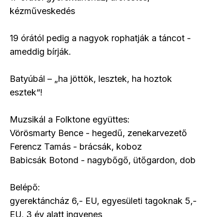
kézműveskedés
19 órától pedig a nagyok rophatják a táncot -
ameddig bírják.
Batyúbál – „ha jöttök, lesztek, ha hoztok
esztek“!
Muzsikál a Folktone együttes:
Vörösmarty Bence - hegedű, zenekarvezető
Ferencz Tamás - brácsák, koboz
Babicsák Botond - nagybőgő, ütőgardon, dob
Belépő:
gyerektáncház 6,- EU, egyesületi tagoknak 5,-
EU, 3 év alatt ingyenes