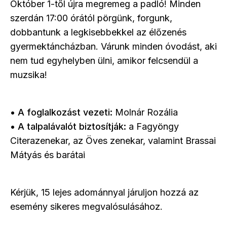
Október 1-től újra megremeg a padló! Minden
szerdán 17:00 órától pörgünk, forgunk,
dobbantunk a legkisebbekkel az élőzenés
gyermektáncházban. Várunk minden óvodást, aki
nem tud egyhelyben ülni, amikor felcsendül a
muzsika!
•
A foglalkozást vezeti:
Molnár Rozália
•
A talpalávalót biztosítják:
a Fagyöngy
Citerazenekar, az Öves zenekar, valamint Brassai
Mátyás és barátai
Kérjük, 15 lejes adománnyal járuljon hozzá az
esemény sikeres megvalósulásához.