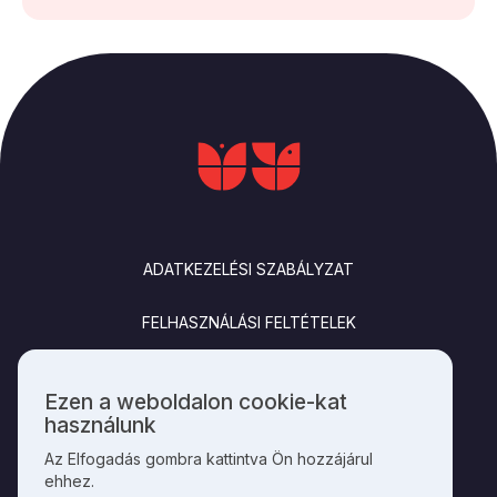
LÁBLÉC
ADATKEZELÉSI SZABÁLYZAT
FELHASZNÁLÁSI FELTÉTELEK
IMPRESSZUM
Ezen a weboldalon cookie-kat
Személyes
használunk
KAPCSOLAT
adatok
Az Elfogadás gombra kattintva Ön hozzájárul
és
ehhez.
cookie-