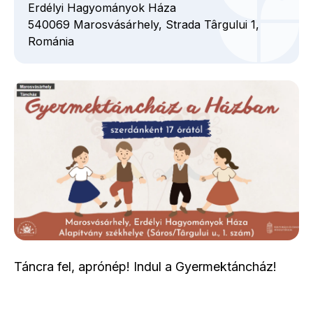
Erdélyi Hagyományok Háza
540069
Marosvásárhely,
Strada Târgului
1,
Románia
Táncra fel, aprónép! Indul a Gyermektáncház!