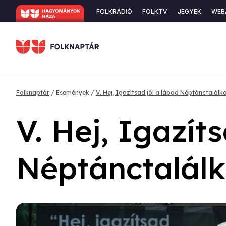
Ugrás
Secondary
FOLKRÁDIÓ
FOLKTV
JEGYEK
WEB
a
navigation
tartalomra
Morzsa
Folknaptár
Események
V. Hej, Igazítsad jól a lábod Néptánctalálk
V. Hej, Igazít
Néptánctalál