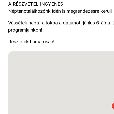
A RÉSZVÉTEL INGYENES
Néptánctalálkozónk idén is megrendezésre kerül!
Véssétek naptáraitokba a dátumot: június 6-án ta
programjainkon!
Részletek hamarosan!