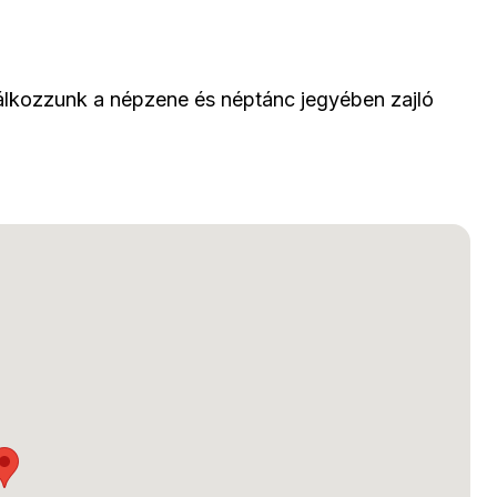
lálkozzunk a népzene és néptánc jegyében zajló