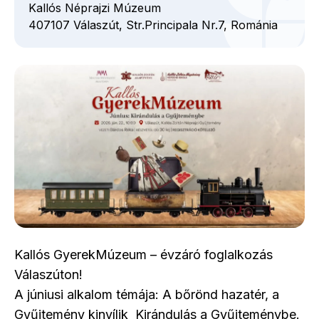
Kallós Néprajzi Múzeum
407107
Válaszút,
Str.Principala
Nr.7,
Románia
Kallós GyerekMúzeum – évzáró foglalkozás
Válaszúton!
A júniusi alkalom témája: A bőrönd hazatér, a
Gyűjtemény kinyílik Kirándulás a Gyűjteménybe.