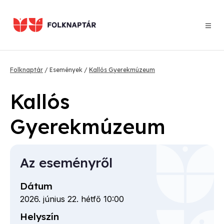
Ugrás
a
tartalomra
Morzsa
Folknaptár
Események
Kallós Gyerekmúzeum
Kallós
Gyerekmúzeum
Az eseményről
Dátum
2026. június 22. hétfő 10:00
Helyszín