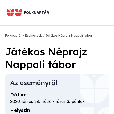
Ugrás
a
tartalomra
Morzsa
Folknaptár
Események
Játékos Néprajz Nappali tábor
Játékos Néprajz
Nappali tábor
Az eseményről
Dátum
2026. június 29. hétfő
-
július 3. péntek
Helyszín