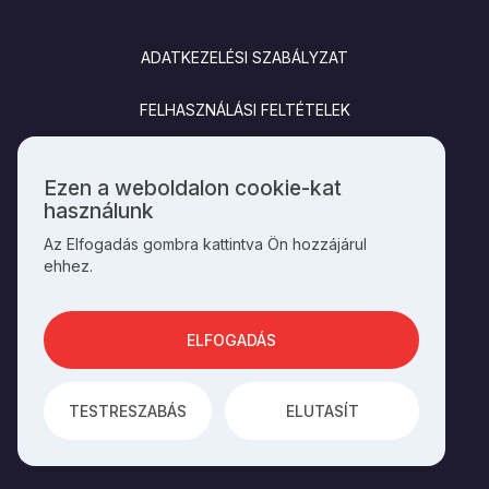
LÁBLÉC
ADATKEZELÉSI SZABÁLYZAT
FELHASZNÁLÁSI FELTÉTELEK
IMPRESSZUM
Ezen a weboldalon cookie-kat
Személyes
használunk
KAPCSOLAT
adatok
Az Elfogadás gombra kattintva Ön hozzájárul
és
ehhez.
cookie-
k
SOCIALS
használata
ELFOGADÁS
AZ OLDAL ÜZEMELTETŐJE A
HAGYOMÁNYOK HÁZA
TESTRESZABÁS
ELUTASÍT
AZ
INTEGRAL VISION
FEJLESZTETTE