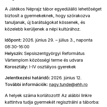
A Játékos Néprajz tábor egyedülálló lehetőséget
biztosít a gyermekeknek, hogy szórakozva
tanuljanak, új barátságokat kössenek, és
közelebb kerüljenek a népi kultúrához.
Időpont:
2026. június 29. – július 3., naponta
08:30-16:00
Helyszín:
Sepsiszentgyörgyi Református
Vártemplom közösségi terme és udvara
Korosztály:
I-IV osztályos gyerekek
Jelentkezési határidő:
2026. június 12.
További információk:
nagy.tunde@ehh.ro
A helyek száma korlátozott! Az alábbi linkre
kattintva tudja gyermekét regisztrálni a táborba: