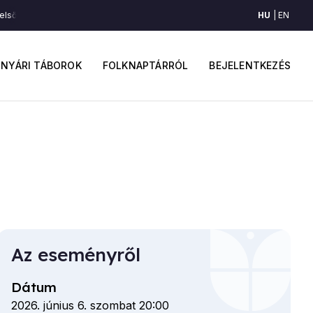
HU
EN
lső-háromszéki törzstáncok (Felső-Háromszék)
Felső-háromszéki törzst
ő
Felhaszná
avigáció
fiók
NYÁRI TÁBOROK
FOLKNAPTÁRRÓL
BEJELENTKEZÉS
menüje
Az eseményről
Dátum
2026. június 6. szombat 20:00