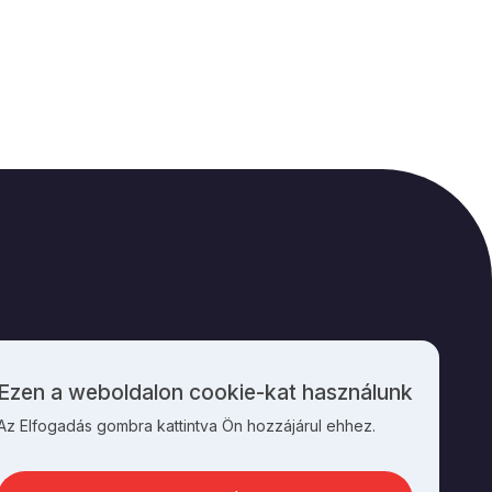
M
KAPCSOLAT
Ezen a weboldalon cookie-kat használunk
Személyes
Az Elfogadás gombra kattintva Ön hozzájárul ehhez.
adatok
és
cookie-