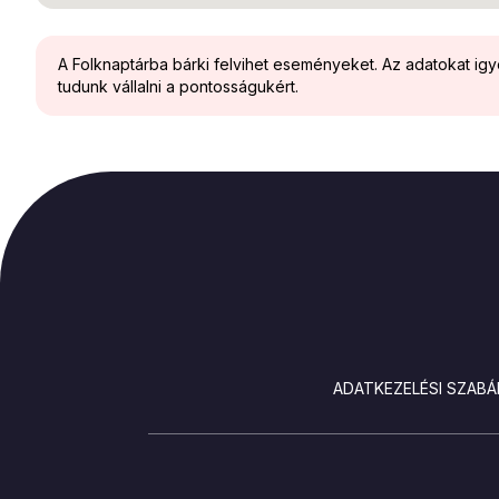
A Folknaptárba bárki felvihet eseményeket. Az adatokat ig
tudunk vállalni a pontosságukért.
LÁBLÉC
ADATKEZELÉSI SZABÁ
SOCIALS