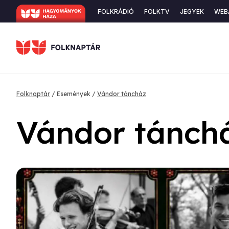
Ugrás
Secondary
FOLKRÁDIÓ
FOLKTV
JEGYEK
WEB
a
navigation
tartalomra
Morzsa
Folknaptár
Események
Vándor táncház
Vándor tánch