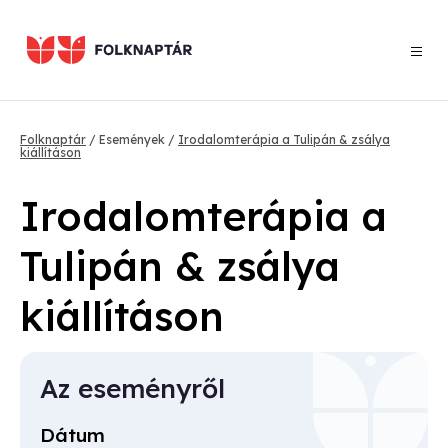
Ugrás
a
tartalomra
Morzsa
Folknaptár
Események
Irodalomterápia a Tulipán & zsálya
kiállításon
Irodalomterápia a
Tulipán & zsálya
kiállításon
Az eseményről
Dátum