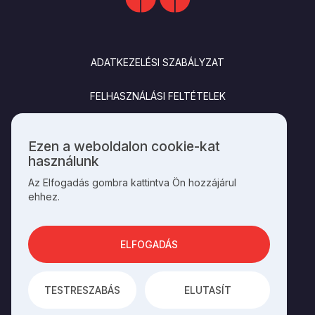
LÁBLÉC
ADATKEZELÉSI SZABÁLYZAT
FELHASZNÁLÁSI FELTÉTELEK
IMPRESSZUM
Ezen a weboldalon cookie-kat
Személyes
használunk
KAPCSOLAT
adatok
Az Elfogadás gombra kattintva Ön hozzájárul
és
ehhez.
cookie-
k
SOCIALS
használata
ELFOGADÁS
AZ OLDAL ÜZEMELTETŐJE A
HAGYOMÁNYOK HÁZA
TESTRESZABÁS
ELUTASÍT
AZ
INTEGRAL VISION
FEJLESZTETTE