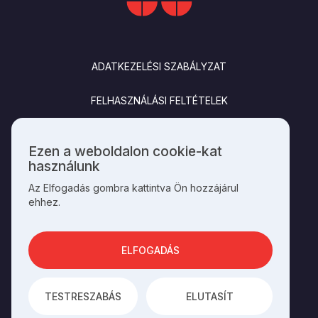
LÁBLÉC
ADATKEZELÉSI SZABÁLYZAT
FELHASZNÁLÁSI FELTÉTELEK
IMPRESSZUM
Ezen a weboldalon cookie-kat
Személyes
használunk
KAPCSOLAT
adatok
Az Elfogadás gombra kattintva Ön hozzájárul
és
ehhez.
cookie-
k
SOCIALS
használata
ELFOGADÁS
AZ OLDAL ÜZEMELTETŐJE A
HAGYOMÁNYOK HÁZA
TESTRESZABÁS
ELUTASÍT
AZ
INTEGRAL VISION
FEJLESZTETTE