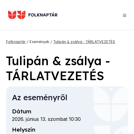
Ugrás
a
tartalomra
Morzsa
Folknaptár
Események
Tulipán & zsálya - TÁRLATVEZETÉS
Tulipán & zsálya -
TÁRLATVEZETÉS
Az eseményről
Dátum
2026. június 13. szombat 10:30
Helyszín