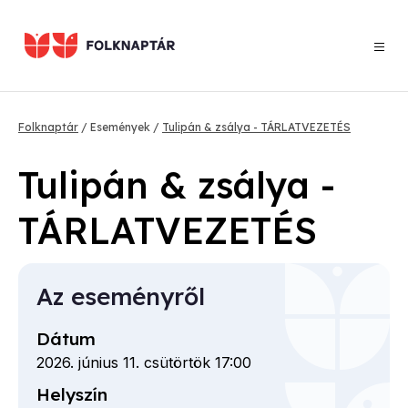
Ugrás
a
tartalomra
Morzsa
Folknaptár
Események
Tulipán & zsálya - TÁRLATVEZETÉS
Tulipán & zsálya -
TÁRLATVEZETÉS
Az eseményről
Dátum
2026. június 11. csütörtök 17:00
Helyszín