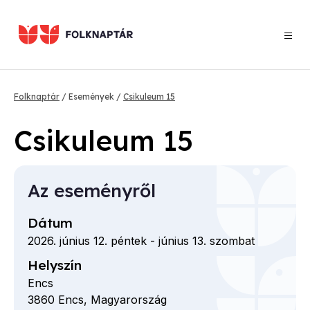
Ugrás
a
tartalomra
Morzsa
Folknaptár
Események
Csikuleum 15
Csikuleum 15
Az eseményről
Dátum
2026. június 12. péntek
-
június 13. szombat
Helyszín
Encs
3860
Encs,
Magyarország