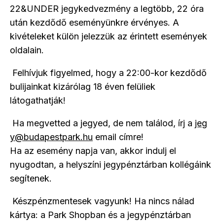
22&UNDER jegykedvezmény a legtöbb, 22 óra
után kezdődő eseményünkre érvényes. A
kivételeket külön jelezzük az érintett események
oldalain.
Felhívjuk figyelmed, hogy a 22:00-kor kezdődő
bulijainkat kizárólag 18 éven felüliek
látogathatják!
Ha megvetted a jegyed, de nem találod, írj a
jeg
y@budapestpark.hu
email címre!
Ha az esemény napja van, akkor indulj el
nyugodtan, a helyszíni jegypénztárban kollégáink
segítenek.
Készpénzmentesek vagyunk! Ha nincs nálad
kártya: a Park Shopban és a jegypénztárban