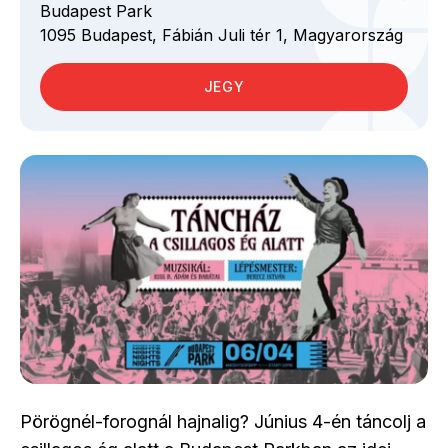
Budapest Park
1095
Budapest,
Fábián Juli tér
1,
Magyarország
JEGY
Pörögnél-forognál hajnalig? Június 4-én táncolj a