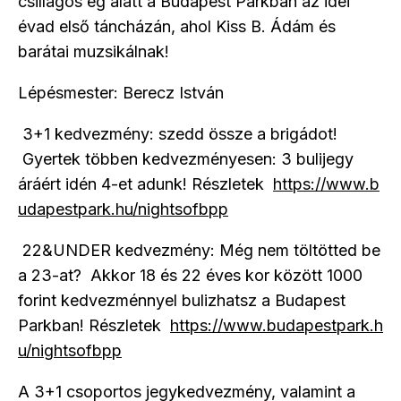
csillagos ég alatt a Budapest Parkban az idei
évad első táncházán, ahol Kiss B. Ádám és
barátai muzsikálnak!
Lépésmester: Berecz István
3+1 kedvezmény: szedd össze a brigádot!
Gyertek többen kedvezményesen: 3 bulijegy
áráért idén 4-et adunk! Részletek
https://www.b
udapestpark.hu/nightsofbpp
22&UNDER kedvezmény: Még nem töltötted be
a 23-at? Akkor 18 és 22 éves kor között 1000
forint kedvezménnyel bulizhatsz a Budapest
Parkban! Részletek
https://www.budapestpark.h
u/nightsofbpp
A 3+1 csoportos jegykedvezmény, valamint a