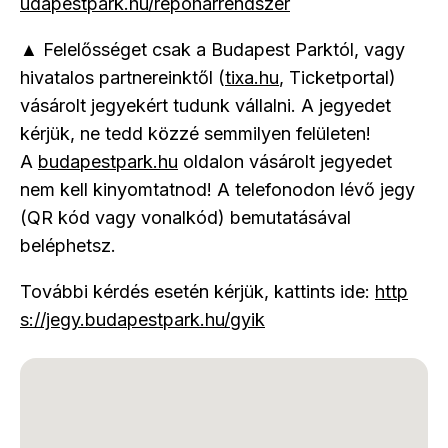
udapestpark.hu/repoharrendszer
▲ Felelősséget csak a Budapest Parktól, vagy
hivatalos partnereinktől (
tixa.hu
, Ticketportal)
vásárolt jegyekért tudunk vállalni. A jegyedet
kérjük, ne tedd közzé semmilyen felületen!
A
budapestpark.hu
oldalon vásárolt jegyedet
nem kell kinyomtatnod! A telefonodon lévő jegy
(QR kód vagy vonalkód) bemutatásával
beléphetsz.
További kérdés esetén kérjük, kattints ide:
http
s://jegy.budapestpark.hu/gyik