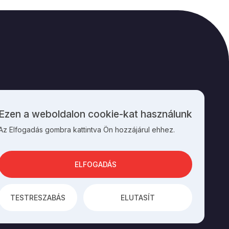
M
KAPCSOLAT
Ezen a weboldalon cookie-kat használunk
Személyes
Az Elfogadás gombra kattintva Ön hozzájárul ehhez.
adatok
és
cookie-
k
ELFOGADÁS
használata
TESTRESZABÁS
ELUTASÍT