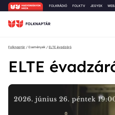
Ugrás
Secondary
FOLKRÁDIÓ
FOLKTV
JEGYEK
WEB
a
navigation
tartalomra
Morzsa
Folknaptár
Események
ELTE évadzáró
ELTE évadzár