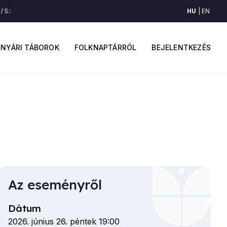
HU
EN
 Szombaton szapulót (Gyimes)
Mikor a szoroson / Új korában / Amott van
ő
Felhaszná
avigáció
fiók
NYÁRI TÁBOROK
FOLKNAPTÁRRÓL
BEJELENTKEZÉS
menüje
Az eseményről
Dátum
2026. június 26. péntek 19:00