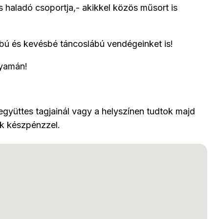
 haladó csoportja,- akikkel közös műsort is
bú és kevésbé táncoslábú vendégeinket is!
lyamán!
gyüttes tagjainál vagy a helyszínen tudtok majd
ek készpénzzel.