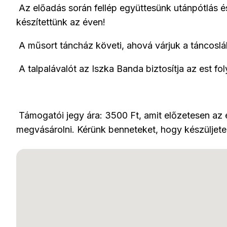
Az előadás során fellép együttesünk utánpótlás és
készítettünk az éven!
A műsort táncház követi, ahová várjuk a táncoslá
A talpalávalót az Iszka Banda biztosítja az est fo
Támogatói jegy ára: 3500 Ft, amit előzetesen az e
megvásárolni. Kérünk benneteket, hogy készüljet