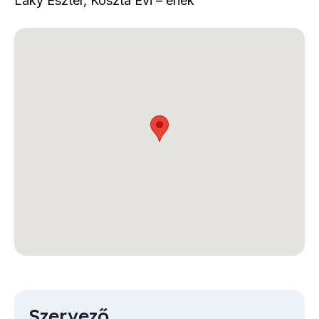
Laky Eszter, Koszta Évi – ének
Szervező