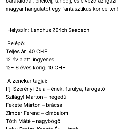
barátaiddal, énekelj, táncolj, és élvezd az igazi
magyar hangulatot egy fantasztikus koncerten!
Helyszín: Landhus Zürich Seebach
Belépő:
Teljes ár: 40 CHF
12 év alatt: ingyenes
12–18 éves korig: 10 CHF
A zenekar tagjai:
Ifj. Szerényi Béla – ének, furulya, tárogató
Szilágyi Márton – hegedű
Fekete Márton – brácsa
Zimber Ferenc – cimbalom
Tóth Máté – nagybőgő