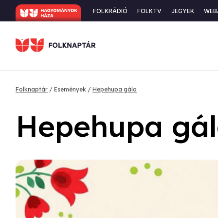
Ugrás
Secondary
FOLKRÁDIÓ
FOLKTV
JEGYEK
WEB
a
navigation
tartalomra
Morzsa
Folknaptár
Események
Hepehupa gála
Hepehupa gá