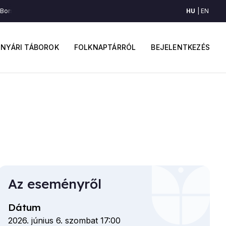
HU
EN
Borsót vittem
Borsót vittem
Borsót vittem
ő
Felhaszná
avigáció
fiók
NYÁRI TÁBOROK
FOLKNAPTÁRRÓL
BEJELENTKEZÉS
menüje
Az eseményről
Dátum
2026. június 6. szombat 17:00