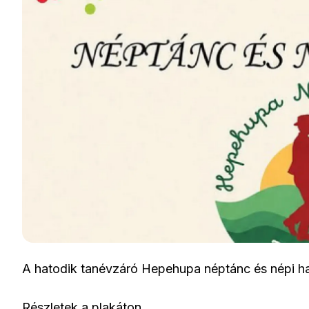
A hatodik tanévzáró Hepehupa néptánc és népi han
Részletek a plakáton