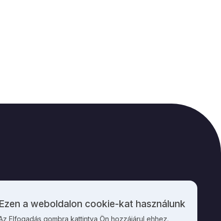
M
KAPCSOLAT
Ezen a weboldalon cookie-kat használunk
Személyes
Az Elfogadás gombra kattintva Ön hozzájárul ehhez.
adatok