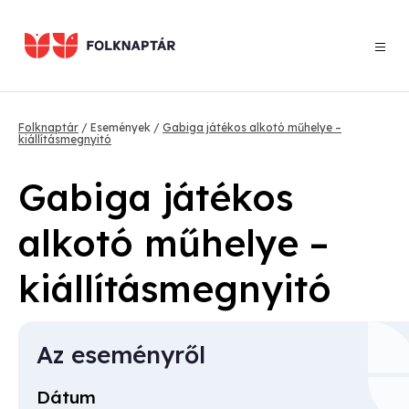
Ugrás
a
tartalomra
Morzsa
Folknaptár
Események
Gabiga játékos alkotó műhelye –
kiállításmegnyitó
Gabiga játékos
alkotó műhelye –
kiállításmegnyitó
Az eseményről
Dátum