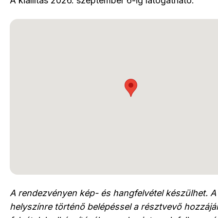
A kiállítás 2026. szeptember 6-ig látogatható.
A rendezvényen kép- és hangfelvétel készülhet. A
helyszínre történő belépéssel a résztvevő hozzájár