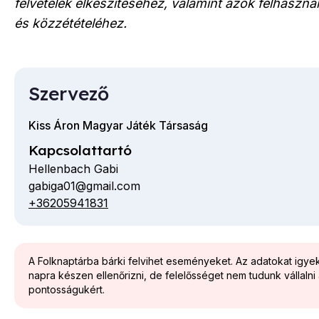
felvételek elkészítéséhez, valamint azok felhaszn
és közzétételéhez.
Szervező
Kiss Áron Magyar Játék Társaság
Kapcsolattartó
Hellenbach Gabi
gabiga01@gmail.com
E-
+36205941831
Telefon
mail
cím
A Folknaptárba bárki felvihet eseményeket. Az adatokat igy
napra készen ellenőrizni, de felelősséget nem tudunk vállalni
pontosságukért.