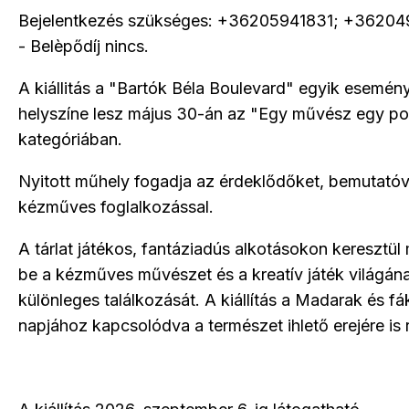
Bejelentkezés szükséges: +36205941831; +3620
- Belèpődíj nincs.
A kiállitás a "Bartók Béla Boulevard" egyik esemén
helyszíne lesz május 30-án az "Egy művész egy po
kategóriában.
Nyitott műhely fogadja az érdeklődőket, bemutatóv
kézműves foglalkozással.
A tárlat játékos, fantáziadús alkotásokon keresztül 
be a kézműves művészet és a kreatív játék világán
különleges találkozását. A kiállítás a Madarak és fá
napjához kapcsolódva a természet ihlető erejére is r