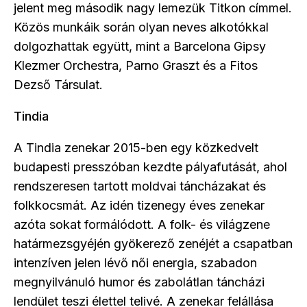
jelent meg második nagy lemezük Titkon címmel.
Közös munkáik során olyan neves alkotókkal
dolgozhattak együtt, mint a Barcelona Gipsy
Klezmer Orchestra, Parno Graszt és a Fitos
Dezső Társulat.
Tindia
A Tindia zenekar 2015-ben egy közkedvelt
budapesti presszóban kezdte pályafutását, ahol
rendszeresen tartott moldvai táncházakat és
folkkocsmát. Az idén tizenegy éves zenekar
azóta sokat formálódott. A folk- és világzene
határmezsgyéjén gyökerező zenéjét a csapatban
intenzíven jelen lévő női energia, szabadon
megnyilvánuló humor és zabolátlan táncházi
lendület teszi élettel telivé. A zenekar felállása