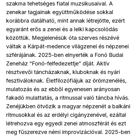
szakma tehetséges fiatal muzsikusaival. A
zenekar tagjainak együttműködése sokkal
korábbra datálható, mint annak létrejötte, ezért
egyaránt erős a zenei és a lelki kapcsolódás
közöttük. Megjelenésük óta szerves részévé
váltak a Kárpát-medence világzenei és népzenei
szférájának. 2025-ben elnyerték a Fonó Budai
Zeneház “Fonó-felfedezettje” díját. Aktív
résztvevői táncházaknak, kluboknak és nyári
fesztiváloknak. Életfilozófiájuk az örömzenélés,
mulatozás és az ebből egyenesen arányosan
fakadó mulattatás, a ritmussal való táncba hívás.
Zenéjükben ötvözik a magyar népzenét a balkáni
ritmusokkal és az erdélyi cigányzenével, ezáltal
létrehozva egy egyedi zenei atmoszférát és ezt
meg fűszerezve némi improvizációval. 2025-ben