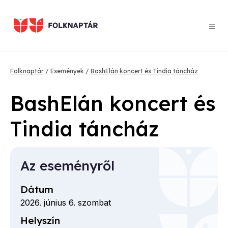
Ugrás
a
tartalomra
Morzsa
Folknaptár
Események
BashElán koncert és Tindia táncház
BashElán koncert és
Tindia táncház
Az eseményről
Dátum
2026. június 6. szombat
Helyszín