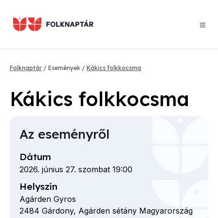
Ugrás
a
tartalomra
Morzsa
Folknaptár
Események
Kákics folkkocsma
Kákics folkkocsma
Az eseményről
Dátum
2026. június 27. szombat 19:00
Helyszín
Agárden Gyros
2484
Gárdony,
Agárden sétány
Magyarország