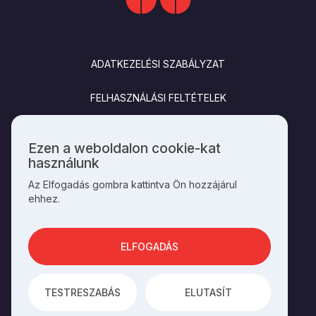
LÁBLÉC
ADATKEZELÉSI SZABÁLYZAT
FELHASZNÁLÁSI FELTÉTELEK
IMPRESSZUM
Ezen a weboldalon cookie-kat
Személyes
használunk
KAPCSOLAT
adatok
Az Elfogadás gombra kattintva Ön hozzájárul
és
ehhez.
cookie-
k
SOCIALS
használata
ELFOGADÁS
AZ OLDAL ÜZEMELTETŐJE A
HAGYOMÁNYOK HÁZA
TESTRESZABÁS
ELUTASÍT
AZ
INTEGRAL VISION
FEJLESZTETTE