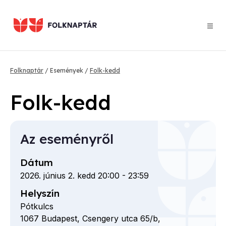
Ugrás
a
tartalomra
Morzsa
Folknaptár
Események
Folk-kedd
Folk-kedd
Az eseményről
Dátum
2026. június 2. kedd 20:00
-
23:59
Helyszín
Pótkulcs
1067
Budapest,
Csengery utca
65/b,