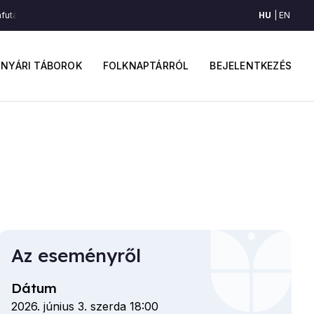
HU
EN
futásomnak végén (Istensegíts, Bukovina)
Pályafutásomnak végén (Istens
ő
Felhaszná
avigáció
fiók
NYÁRI TÁBOROK
FOLKNAPTÁRRÓL
BEJELENTKEZÉS
menüje
Az eseményről
Dátum
2026. június 3. szerda 18:00