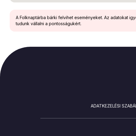
A Folknaptárba bárki felvihet eseményeket. Az adatokat ig
tudunk vállalni a pontosságukért.
LÁBLÉC
ADATKEZELÉSI SZABÁ
SOCIALS