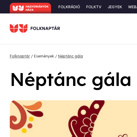
Ugrás
Secondary
FOLKRÁDIÓ
FOLKTV
JEGYEK
WEB
a
navigation
tartalomra
Morzsa
Folknaptár
Események
Néptánc gála
Néptánc gála