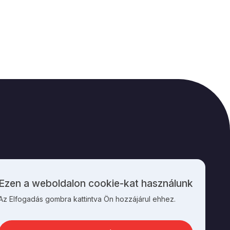
M
KAPCSOLAT
Ezen a weboldalon cookie-kat használunk
Személyes
Az Elfogadás gombra kattintva Ön hozzájárul ehhez.
adatok
és
cookie-