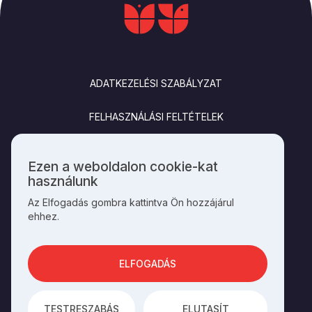
LÁBLÉC
ADATKEZELÉSI SZABÁLYZAT
FELHASZNÁLÁSI FELTÉTELEK
IMPRESSZUM
Ezen a weboldalon cookie-kat
Személyes
használunk
KAPCSOLAT
adatok
Az Elfogadás gombra kattintva Ön hozzájárul
és
ehhez.
cookie-
k
SOCIALS
használata
ELFOGADÁS
AZ OLDAL ÜZEMELTETŐJE A
HAGYOMÁNYOK HÁZA
TESTRESZABÁS
ELUTASÍT
AZ
INTEGRAL VISION
FEJLESZTETTE