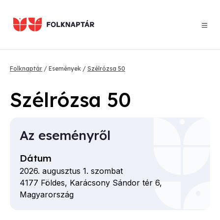
Ugrás
a
tartalomra
Morzsa
Folknaptár
Események
Szélrózsa 50
Szélrózsa 50
Az eseményről
Dátum
2026. augusztus 1. szombat
4177
Földes,
Karácsony Sándor tér
6,
Magyarország