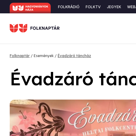
Ugrás
Secondary
FOLKRÁDIÓ
FOLKTV
JEGYEK
WEB
a
navigation
tartalomra
Morzsa
Folknaptár
Események
Évadzáró táncház
Évadzáró tán