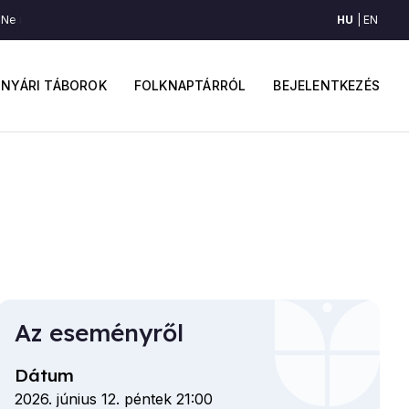
HU
EN
e nézz rózsám (Erdőszombattelke, Észak-Mezőség)
Ne nézz rózsám (Er
ő
Felhaszná
avigáció
fiók
NYÁRI TÁBOROK
FOLKNAPTÁRRÓL
BEJELENTKEZÉS
menüje
Az eseményről
Dátum
2026. június 12. péntek 21:00