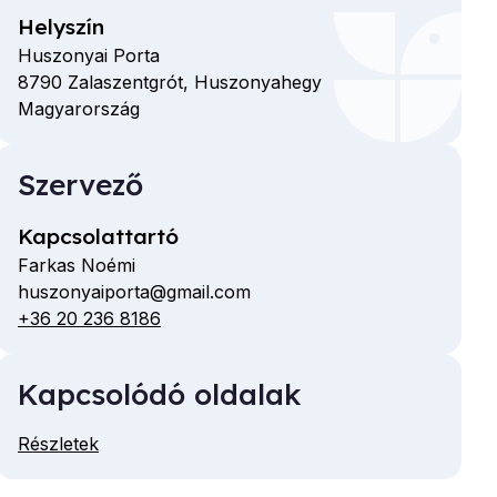
Helyszín
Huszonyai Porta
8790
Zalaszentgrót,
Huszonyahegy
Magyarország
Szervező
Kapcsolattartó
Farkas Noémi
huszonyaiporta@gmail.com
E-
+36 20 236 8186
Telefon
mail
cím
Kapcsolódó oldalak
Részletek