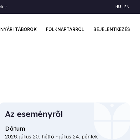
HU
EN
k (Közép-Maros vidéke)
Lassú verbunk (Közép-Maros vidéke)
Lassú v
ő
Felhaszná
avigáció
fiók
NYÁRI TÁBOROK
FOLKNAPTÁRRÓL
BEJELENTKEZÉS
menüje
Az eseményről
Dátum
2026. július 20. hétfő
-
július 24. péntek