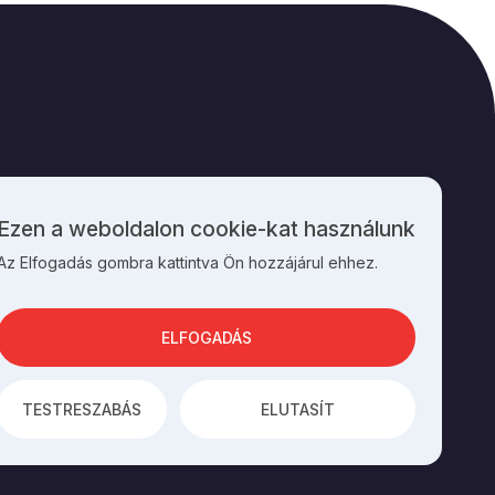
M
KAPCSOLAT
Ezen a weboldalon cookie-kat használunk
Személyes
Az Elfogadás gombra kattintva Ön hozzájárul ehhez.
adatok
és
cookie-
k
ELFOGADÁS
használata
TESTRESZABÁS
ELUTASÍT