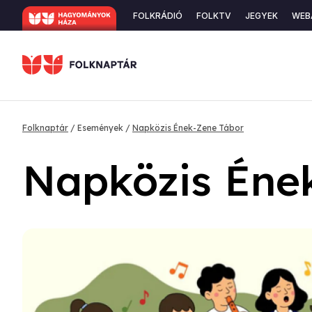
Ugrás
Secondary
FOLKRÁDIÓ
FOLKTV
JEGYEK
WEB
a
navigation
tartalomra
Morzsa
Folknaptár
Események
Napközis Ének-Zene Tábor
Napközis Éne