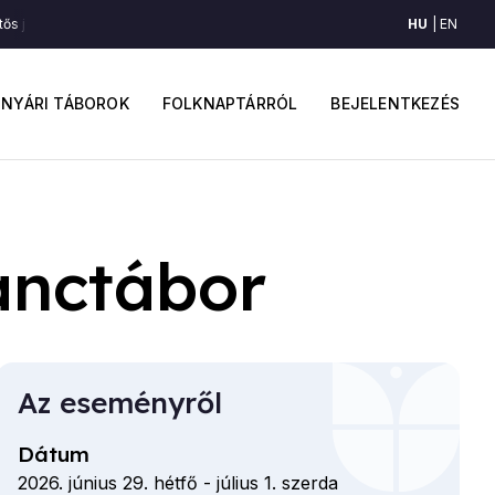
HU
EN
s jártatója és sirülője (Gyimesbükk, Gyimes)
Kettős jártatója és sirülője 
ő
Felhaszná
avigáció
fiók
NYÁRI TÁBOROK
FOLKNAPTÁRRÓL
BEJELENTKEZÉS
menüje
ánctábor
Az eseményről
Dátum
2026. június 29. hétfő
-
július 1. szerda