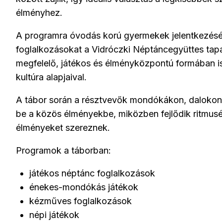
élményhez.
A programra óvodás korú gyermekek jelentkezését
foglalkozásokat a Vidróczki Néptáncegyüttes tapas
megfelelő, játékos és élményközpontú formában i
kultúra alapjaival.
A tábor során a résztvevők mondókákon, dalokon
be a közös élményekbe, miközben fejlődik ritmus
élményeket szereznek.
Programok a táborban:
játékos néptánc foglalkozások
énekes-mondókás játékok
kézműves foglalkozások
népi játékok