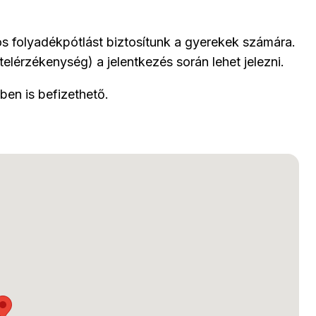
tos folyadékpótlást biztosítunk a gyerekek számára.
elérzékenység) a jelentkezés során lehet jelezni.
tben is befizethető.