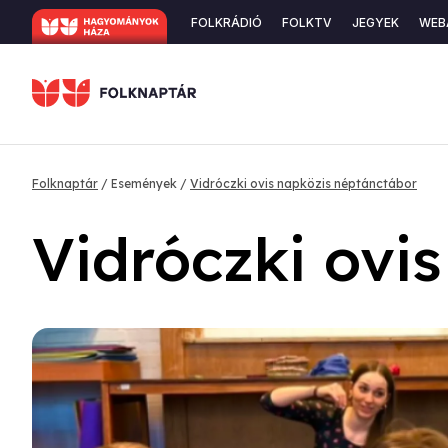
Ugrás
Secondary
FOLKRÁDIÓ
FOLKTV
JEGYEK
WEB
a
navigation
tartalomra
Morzsa
Folknaptár
Események
Vidróczki ovis napközis néptánctábor
Vidróczki ovi