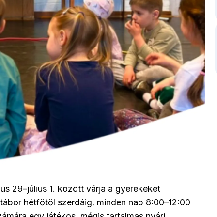
s 29–július 1. között várja a gyerekeket
ábor hétfőtől szerdáig, minden nap 8:00–12:00
számára egy játékos, mégis tartalmas nyári