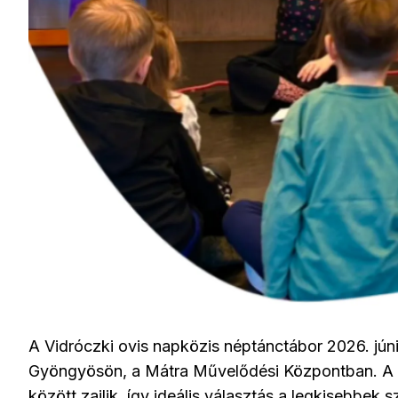
A Vidróczki ovis napközis néptánctábor 2026. júniu
Gyöngyösön, a Mátra Művelődési Központban. A t
között zajlik, így ideális választás a legkisebbek 