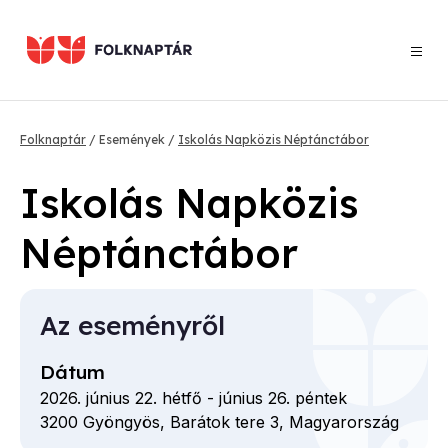
Ugrás
a
tartalomra
Morzsa
Folknaptár
Események
Iskolás Napközis Néptánctábor
Iskolás Napközis
Néptánctábor
Az eseményről
Dátum
2026. június 22. hétfő
-
június 26. péntek
3200
Gyöngyös,
Barátok tere
3,
Magyarország