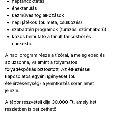
néptáncoktatás
énektanulás
kézműves foglalkozások
népi játékok (pl. méta, csülközés)
szabadtéri programok (túrázás, számháború)
közös bemutató a tanult táncokból és
énekekből
A napi program része a tízórai, a meleg ebéd és
az uzsonna, valamint a folyamatos
folyadékpótlás biztosított. Az étkezéssel
kapcsolatos egyéni igényeket (pl.
ételérzékenység) a jelentkezés során lehet
jelezni.
A tábor részvételi díja
30.000 Ft
, amely két
részletben is befizethető.