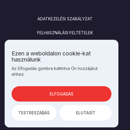
LÁBLÉC
ADATKEZELÉSI SZABÁLYZAT
FELHASZNÁLÁSI FELTÉTELEK
IMPRESSZUM
Ezen a weboldalon cookie-kat
Személyes
használunk
KAPCSOLAT
adatok
Az Elfogadás gombra kattintva Ön hozzájárul
és
ehhez.
cookie-
k
SOCIALS
használata
ELFOGADÁS
AZ OLDAL ÜZEMELTETŐJE A
HAGYOMÁNYOK HÁZA
TESTRESZABÁS
ELUTASÍT
AZ
INTEGRAL VISION
FEJLESZTETTE