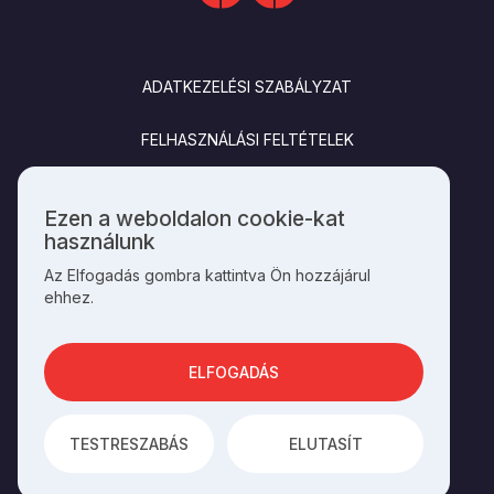
LÁBLÉC
ADATKEZELÉSI SZABÁLYZAT
FELHASZNÁLÁSI FELTÉTELEK
IMPRESSZUM
Ezen a weboldalon cookie-kat
Személyes
használunk
KAPCSOLAT
adatok
Az Elfogadás gombra kattintva Ön hozzájárul
és
ehhez.
cookie-
k
SOCIALS
használata
ELFOGADÁS
AZ OLDAL ÜZEMELTETŐJE A
HAGYOMÁNYOK HÁZA
TESTRESZABÁS
ELUTASÍT
AZ
INTEGRAL VISION
FEJLESZTETTE