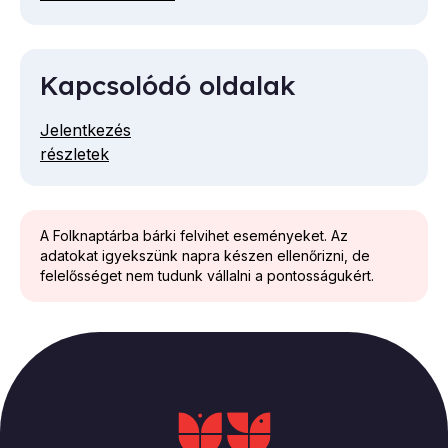
Telefon
mail
cím
Kapcsolódó oldalak
Jelentkezés
részletek
A Folknaptárba bárki felvihet eseményeket. Az
adatokat igyekszünk napra készen ellenőrizni, de
felelősséget nem tudunk vállalni a pontosságukért.