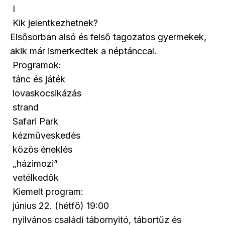
I
Kik jelentkezhetnek?
Elsősorban alsó és felső tagozatos gyermekek,
akik már ismerkedtek a néptánccal.
Programok:
tánc és játék
lovaskocsikázás
strand
Safari Park
kézműveskedés
közös éneklés
„házimozi”
vetélkedők
Kiemelt program:
június 22. (hétfő) 19:00
nyilvános családi tábornyitó, tábortűz és