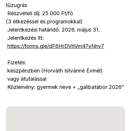
tűzugrás
Részvételi díj: 25 000 Ft/fő
(3 étkezéssel és programokkal)
Jelentkezési határidő: 2026. május 31.
Jelentkezés itt:
https://forms.gle/dF6HrDVhVm47yNhv7
Fizetés:
készpénzben (Horváth Istvánné Évinél)
vagy átutalással
Közlemény: gyermek neve + „galibatábor 2026”