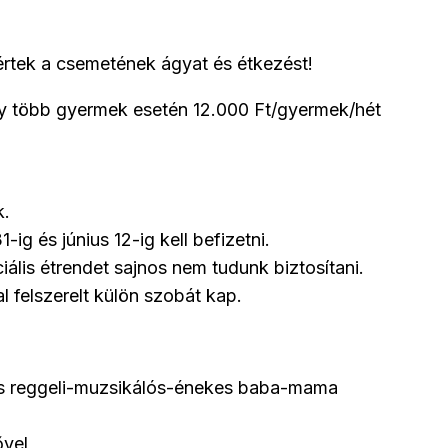
értek a csemetének ágyat és étkezést!
 több gyermek esetén 12.000 Ft/gyermek/hét
k.
1-ig és június 12-ig kell befizetni.
ális étrendet sajnos nem tudunk biztosítani.
felszerelt külön szobát kap.
os reggeli-muzsikálós-énekes baba-mama
ővel