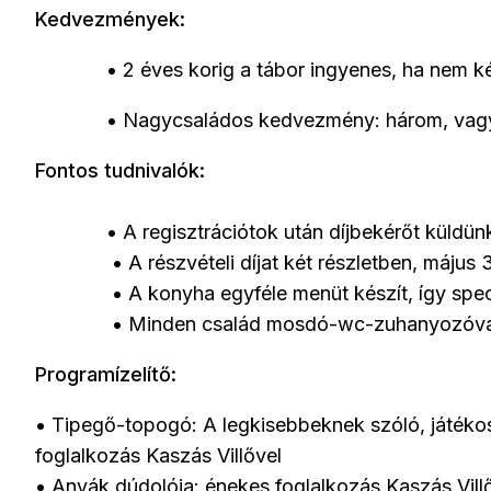
Kedvezmények:
•
2 éves korig a tábor ingyenes, ha nem k
•
Nagycsaládos kedvezmény: három, vagy
Fontos tudnivalók:
•
A regisztrációtok után díjbekérőt küldün
•
A részvételi díjat két részletben, május 3
•
A konyha egyféle menüt készít, így speci
•
Minden család mosdó-wc-zuhanyozóval 
Programízelítő:
•
Tipegő-topogó:
A legkisebbeknek szóló, játék
foglalkozás Kaszás Villővel
•
Anyák dúdolója: énekes foglalkozás Kaszás Vill