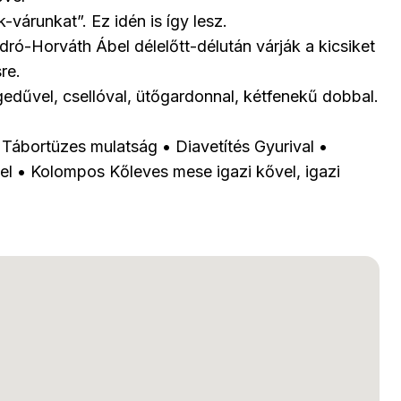
-várunkat”. Ez idén is így lesz.
odró-Horváth Ábel délelőtt-délután várják a kicsiket
re.
dűvel, csellóval, ütőgardonnal, kétfenekű dobbal.
•
Tábortüzes mulatság
•
Diavetítés Gyurival
•
el
•
Kolompos Kőleves mese igazi kővel, igazi