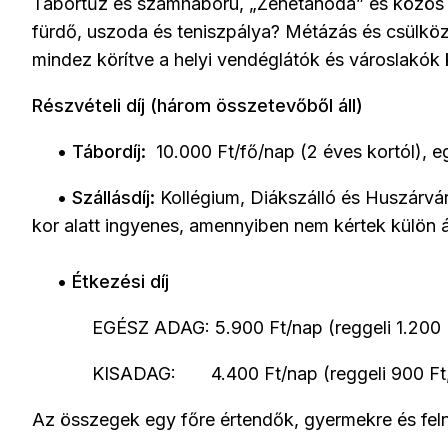
Tábortűz és számháború, „Zenetanoda” és közös 
fürdő, uszoda és teniszpálya? Métázás és csülközé
mindez körítve a helyi vendéglátók és városlakók 
Részvételi díj (három összetevőből áll)
• Tábordíj:
10.000 Ft/fő/nap (2 éves kortól), 
• Szállásdíj:
Kollégium, Diákszálló és Huszárvá
kor alatt ingyenes, amennyiben nem kértek külön 
• Étkezési díj
EGÉSZ ADAG: 5.900 Ft/nap (reggeli 1.200 Ft, 
KISADAG: 4.400 Ft/nap (reggeli 900 Ft, ebé
Az összegek egy főre értendők, gyermekre és feln