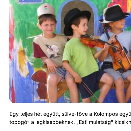
Egy teljes hét együtt, sülve-főve a Kolompos együ
topogó” a legkisebbeknek, „Esti mulatság” kicsikn