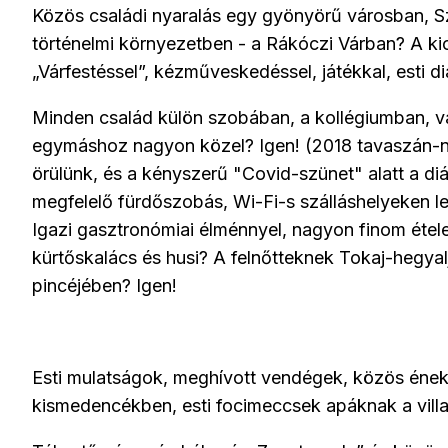
Közös családi nyaralás egy gyönyörű városban, 
történelmi környezetben - a Rákóczi Várban? A ki
„Várfestéssel”, kézműveskedéssel, játékkal, esti di
Minden család külön szobában, a kollégiumban, va
egymáshoz nagyon közel? Igen! (2018 tavaszán-ny
örülünk, és a kényszerű "Covid-szünet" alatt a diák
megfelelő fürdőszobás, Wi-Fi-s szálláshelyeken l
Igazi gasztronómiai élménnyel, nagyon finom étele
kürtőskalács és husi? A felnőtteknek Tokaj-hegyal
pincéjében? Igen!
Esti mulatságok, meghívott vendégek, közös éneke
kismedencékben, esti focimeccsek apáknak a vill