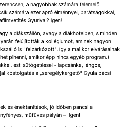
Szerencsen, a nagyobbak számára felemelő
csik számára ezer apró élménnyel, barátságokkal,
afilmvetítés Gyurival? Igen!
gy a diákszállón, avagy a diákhotelben, s minden
arán felújították a kollégiumot, aminek nagyon
szálló is "felzárkózott", így a mai kor elvárásainak
ehet pihenni, amikor épp nincs egyéb program.)
kkel, esti sütögetéssel - lapcsánka, lángos,
jai kóstolgatás a „seregélykergető” Gyula bácsi
k és énektanítások, jó időben pancsi a
anyfényes, műfüves pályán – Igen!