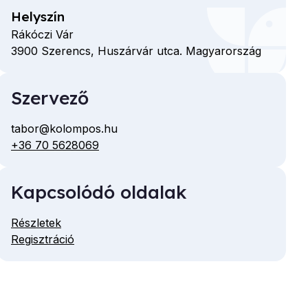
Helyszín
Rákóczi Vár
3900
Szerencs,
Huszárvár utca.
Magyarország
Szervező
tabor@kolompos.hu
E-
+36 70 5628069
Telefon
mail
cím
Kapcsolódó oldalak
Részletek
Regisztráció