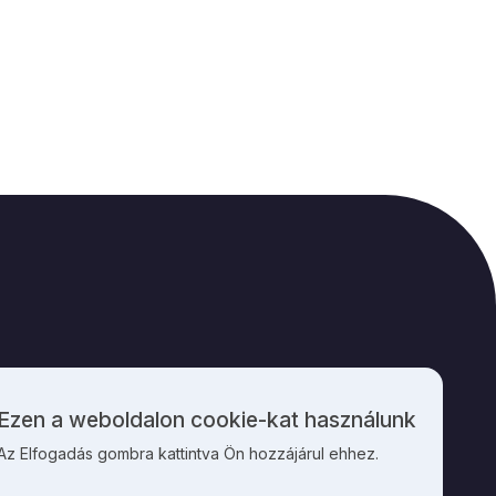
M
KAPCSOLAT
Ezen a weboldalon cookie-kat használunk
Személyes
Az Elfogadás gombra kattintva Ön hozzájárul ehhez.
adatok
és