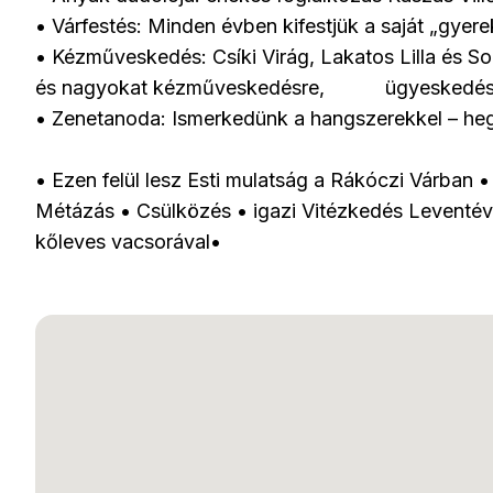
•
Várfestés: Minden évben kifestjük a saját „gyerek
•
Kézműveskedés:
Csíki Virág, Lakatos Lilla és S
és nagyokat kézműveskedésre, ügyeskedés
•
Zenetanoda: Ismerkedünk a hangszerekkel – hege
•
Ezen felül lesz Esti mulatság a Rákóczi Várban
Métázás
•
Csülközés
•
igazi Vitézkedés Leventév
kőleves vacsorával
•