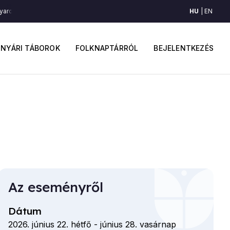
HU
EN
ros Moldvából (Moldva)
Serény magyaros Moldvából (Moldva)
Serény 
ő
Felhaszná
avigáció
fiók
NYÁRI TÁBOROK
FOLKNAPTÁRRÓL
BEJELENTKEZÉS
menüje
Az eseményről
Dátum
2026. június 22. hétfő
-
június 28. vasárnap