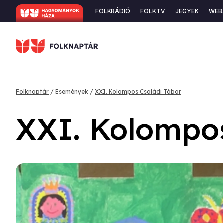
Ugrás
Secondary
FOLKRÁDIÓ
FOLKTV
JEGYEK
WEB
a
navigation
tartalomra
Morzsa
Folknaptár
Események
XXI. Kolompos Családi Tábor
XXI. Kolompos