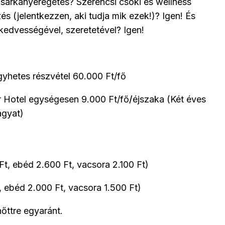
sárkányeregetés? Szerencsi csoki és wellness
s (jelentkezzen, aki tudja mik ezek!)? Igen! És
kedvességével, szeretetével? Igen!
egyhetes részvétel 60.000 Ft/fő
r Hotel egységesen 9.000
Ft/fő
/
éjszaka (Két éves
ágyat)
ebéd 2.600 Ft, vacsora 2.100 Ft)
d 2.000 Ft, vacsora 1.500 Ft)
őttre egyaránt.