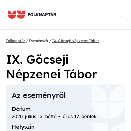
Ugrás
a
tartalomra
Morzsa
Folknaptár
Események
IX. Göcseji Népzenei Tábor
IX. Göcseji
Népzenei Tábor
Az eseményről
Dátum
2026. július 13. hétfő
-
július 17. péntek
Helyszín