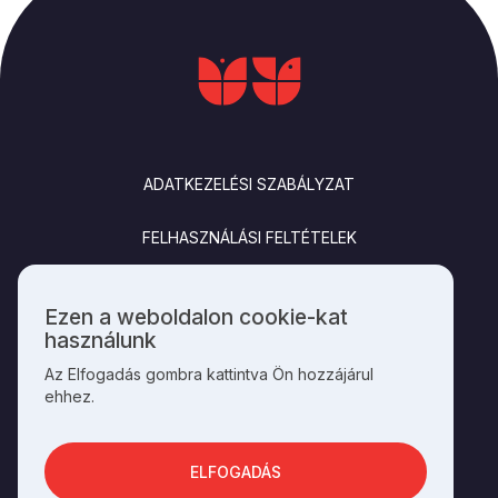
LÁBLÉC
ADATKEZELÉSI SZABÁLYZAT
FELHASZNÁLÁSI FELTÉTELEK
IMPRESSZUM
Ezen a weboldalon cookie-kat
Személyes
használunk
KAPCSOLAT
adatok
Az Elfogadás gombra kattintva Ön hozzájárul
és
ehhez.
cookie-
k
SOCIALS
használata
ELFOGADÁS