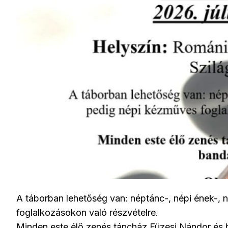
A táborban lehetőség van: néptánc-, népi ének-,
foglalkozásokon való részvételre.
Minden este élő zenés táncház Füzesi Nándor és 