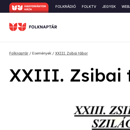
Ugrás
Secondary
FOLKRÁDIÓ
FOLKTV
JEGYEK
WEB
a
navigation
tartalomra
Morzsa
Folknaptár
Események
XXIII. Zsibai tábor
XXIII. Zsibai