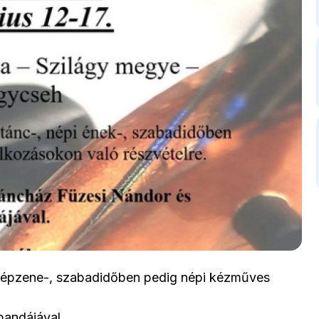
 népzene-, szabadidőben pedig népi kézműves
bandájával