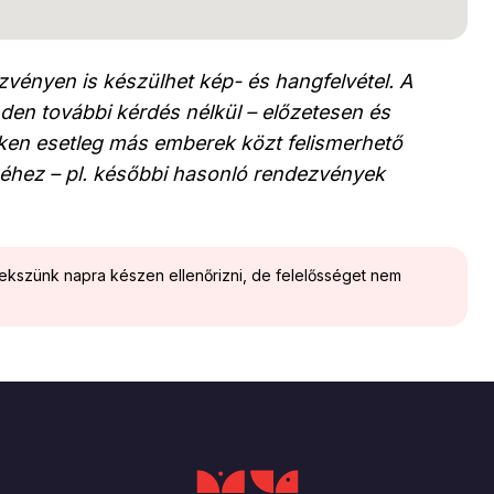
vényen is készülhet kép- és hangfelvétel. A
den további kérdés nélkül – előzetesen és
leken esetleg más emberek közt felismerhető
éhez – pl. későbbi hasonló rendezvények
yekszünk napra készen ellenőrizni, de felelősséget nem