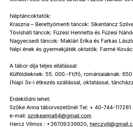
Néptáncoktatók:
Kraszna – Berettyómenti táncok: Sikentáncz Szilve
Tövisháti táncok: Füzesi Henrietta és Füzesi Nánd
Nagyecsedi táncok: Maklári Erika és Farkas Lászl
Népi ének és gyermekjáték oktatók: Farrné Ková
A tábor díja teljes ellátással:
Külföldieknek: 55. 000.-Ft/fő, romániaiaknak: 650
(Napi 3x-i étkezés szállással, oktatással, tánchá
Érdeklődni lehet:
Szőke Anna táborvezetőnél Tel: + 40-744-117281
e-mail:
szokeanna64@gmail.com
Hercz Vilmos : +36709339920,
herczvili@gmail.