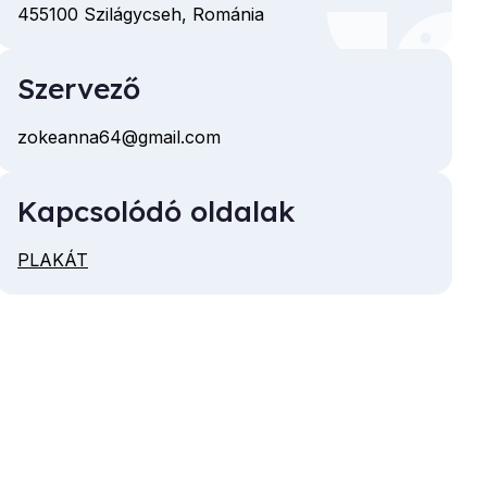
455100
Szilágycseh,
Románia
Szervező
zokeanna64@gmail.com
E-
mail
Kapcsolódó oldalak
cím
PLAKÁT