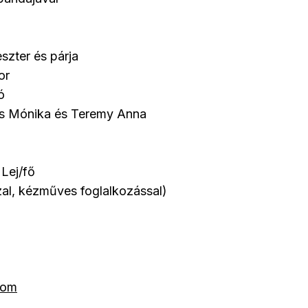
szter és párja
or
ó
cs Mónika és Teremy Anna
 Lej/fő
zzal, kézműves foglalkozással)
com