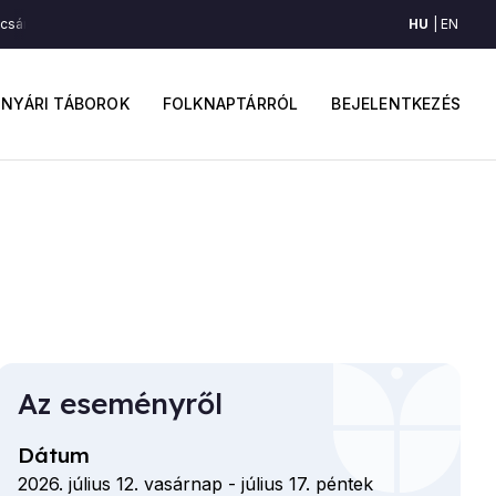
HU
EN
csárdás (Szék, Észak-Mezőség)
Lassú és csárdás (Szék, Észak-Mezőség)
ő
Felhaszná
avigáció
fiók
NYÁRI TÁBOROK
FOLKNAPTÁRRÓL
BEJELENTKEZÉS
menüje
Az eseményről
Dátum
2026. július 12. vasárnap
-
július 17. péntek