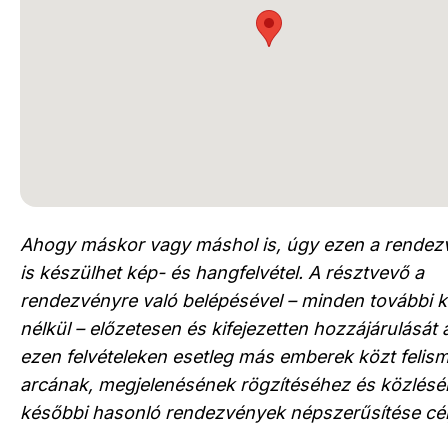
Ahogy máskor vagy máshol is, úgy ezen a rende
is készülhet kép- és hangfelvétel. A résztvevő a
rendezvényre való belépésével – minden további 
nélkül – előzetesen és kifejezetten hozzájárulását 
ezen felvételeken esetleg más emberek közt felis
arcának, megjelenésének rögzítéséhez és közléséh
későbbi hasonló rendezvények népszerűsítése cél