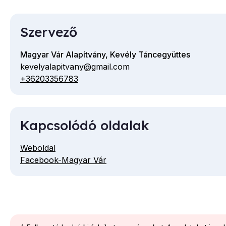
Szervező
Magyar Vár Alapítvány, Kevély Táncegyüttes
kevelyalapitvany@gmail.com
E-
+36203356783
Telefon
mail
cím
Kapcsolódó oldalak
Weboldal
Facebook-Magyar Vár