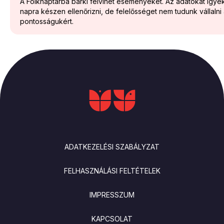
A Folknaptárba bárki felvihet eseményeket. Az adatokat igy
napra készen ellenőrizni, de felelősséget nem tudunk vállalni
pontosságukért.
LÁBLÉC
ADATKEZELÉSI SZABÁLYZAT
FELHASZNÁLÁSI FELTÉTELEK
IMPRESSZUM
KAPCSOLAT