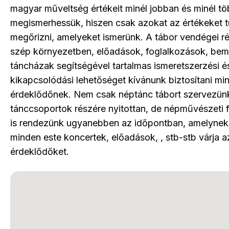
magyar műveltség értékeit minél jobban és minél t
megismerhessük, hiszen csak azokat az értékeket t
megőrizni, amelyeket ismerünk. A tábor vendégei r
szép környezetben, előadások, foglalkozások, bem
táncházak segítségével tartalmas ismeretszerzési é
kikapcsolódási lehetőséget kívánunk biztosítani mi
érdeklődőnek. Nem csak néptánc tábort szervezün
tánccsoportok részére nyitottan, de népművészeti f
is rendezünk ugyanebben az időpontban, amelynek
minden este koncertek, előadások, , stb-stb várja a
érdeklődőket.