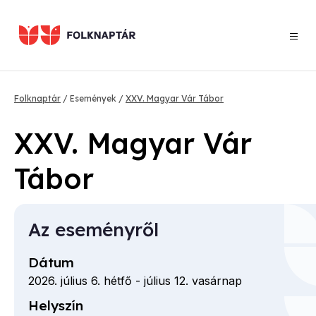
Ugrás
a
tartalomra
Morzsa
Folknaptár
Események
XXV. Magyar Vár Tábor
XXV. Magyar Vár
Tábor
Az eseményről
Dátum
2026. július 6. hétfő
-
július 12. vasárnap
Helyszín