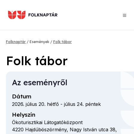
Ugrás
a
tartalomra
Morzsa
Folknaptár
Események
Folk tábor
Folk tábor
Az eseményről
Dátum
2026. július 20. hétfő
-
július 24. péntek
Helyszín
Ökoturisztikai Látogatóközpont
4220
Hajdúböszörmény,
Nagy István utca
38,