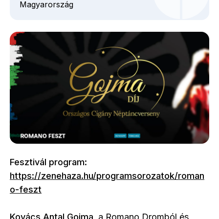
Magyarország
Fesztivál program:
https://zenehaza.hu/programsorozatok/roman
o-feszt
Kovács Antal Gojma
, a Romano Dromból és