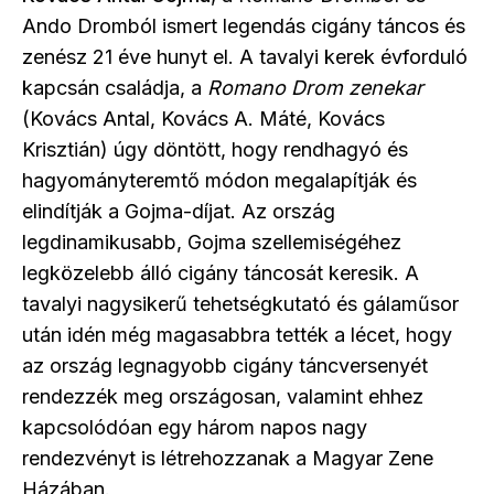
Ando Dromból ismert legendás cigány táncos és
zenész 21 éve hunyt el. A tavalyi kerek évforduló
kapcsán családja, a
Romano Drom zenekar
(Kovács Antal, Kovács A. Máté, Kovács
Krisztián) úgy döntött, hogy rendhagyó és
hagyományteremtő módon megalapítják és
elindítják a Gojma-díjat. Az ország
legdinamikusabb, Gojma szellemiségéhez
legközelebb álló cigány táncosát keresik. A
tavalyi nagysikerű tehetségkutató és gálaműsor
után idén még magasabbra tették a lécet, hogy
az ország legnagyobb cigány táncversenyét
rendezzék meg országosan, valamint ehhez
kapcsolódóan egy három napos nagy
rendezvényt is létrehozzanak a Magyar Zene
Házában.