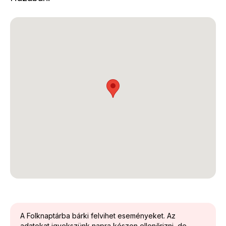
A Folknaptárba bárki felvihet eseményeket. Az
adatokat igyekszünk napra készen ellenőrizni, de