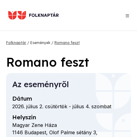
Ugrás
a
tartalomra
Morzsa
Folknaptár
Események
Romano feszt
Romano feszt
Az eseményről
Dátum
2026. július 2. csütörtök
-
július 4. szombat
Helyszín
Magyar Zene Háza
1146
Budapest,
Olof Palme sétány
3,