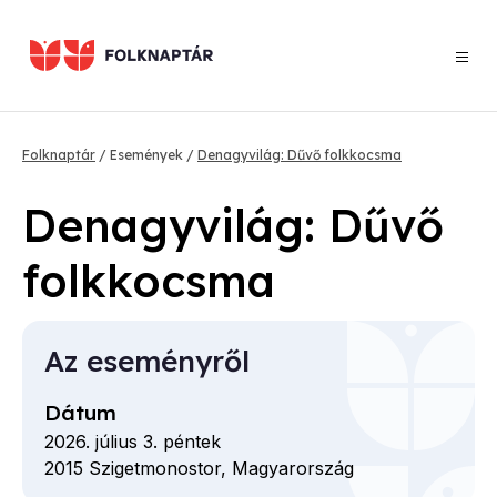
Ugrás
a
tartalomra
Morzsa
Folknaptár
Események
Denagyvilág: Dűvő folkkocsma
Denagyvilág: Dűvő
folkkocsma
Az eseményről
Dátum
2026. július 3. péntek
2015
Szigetmonostor,
Magyarország