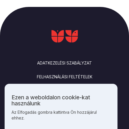
LÁBLÉC
ADATKEZELÉSI SZABÁLYZAT
FELHASZNÁLÁSI FELTÉTELEK
IMPRESSZUM
Ezen a weboldalon cookie-kat
Személyes
használunk
KAPCSOLAT
adatok
Az Elfogadás gombra kattintva Ön hozzájárul
és
ehhez.
cookie-
k