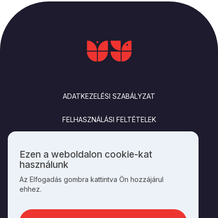
LÁBLÉC
ADATKEZELÉSI SZABÁLYZAT
FELHASZNÁLÁSI FELTÉTELEK
IMPRESSZUM
Ezen a weboldalon cookie-kat
Személyes
használunk
KAPCSOLAT
adatok
Az Elfogadás gombra kattintva Ön hozzájárul
és
ehhez.
cookie-
k
SOCIALS
használata