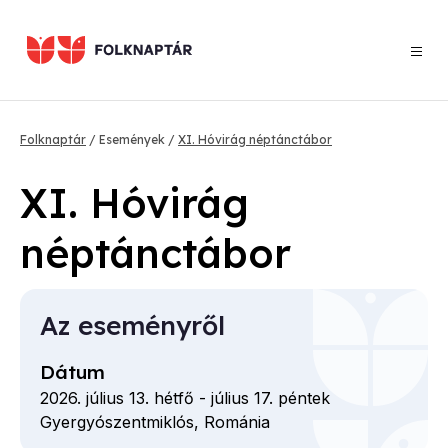
Ugrás
a
tartalomra
Morzsa
Folknaptár
Események
XI. Hóvirág néptánctábor
XI. Hóvirág
néptánctábor
Az eseményről
Dátum
2026. július 13. hétfő
-
július 17. péntek
Gyergyószentmiklós,
Románia