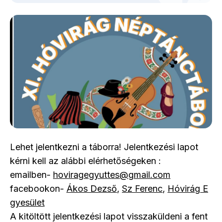
Lehet jelentkezni a táborra! Jelentkezési lapot
kérni kell az alábbi elérhetőségeken :
emailben-
hoviragegyuttes@gmail.com
facebookon-
Ákos Dezső
,
Sz Ferenc
,
Hóvirág E
gyesület
A kitöltött jelentkezési lapot visszaküldeni a fent