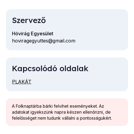
Szervező
Hóvirág Egyesület
hoviragegyuttes@gmail.com
E-
mail
cím
Kapcsolódó oldalak
PLAKÁT
A Folknaptárba bárki felvihet eseményeket. Az
adatokat igyekszünk napra készen ellenőrizni, de
felelősséget nem tudunk vállalni a pontosságukért.