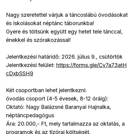
Nagy szeretettel várjuk a táncoslábú óvodásokat
és iskolásokat néptánc táborunkba!
Gyere és töltsünk együtt egy hetet tele tánccal,
énekkel és szórakozással!
Jelentkezési határidő: 2026. július 9., csütörtök
Jelentkezési felület:
https://forms.gle/Cv7a73atH
cDxbSSH9
Két csoportban lehet jelentkezni:
óvodás csoport (4-5 évesek, 8-12 óráig):
Oktató: Nagy Balázsné Baranyai Hajnalka,
néptáncpedagógus
Ára: 20.000,- Ft, mely tartalmazza az oktatás, a
programok és az tízórai költségét.