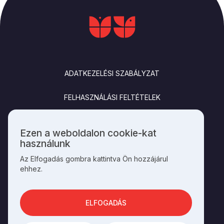
LÁBLÉC
ADATKEZELÉSI SZABÁLYZAT
FELHASZNÁLÁSI FELTÉTELEK
IMPRESSZUM
Ezen a weboldalon cookie-kat
Személyes
használunk
KAPCSOLAT
adatok
Az Elfogadás gombra kattintva Ön hozzájárul
és
ehhez.
cookie-
k
SOCIALS
használata
ELFOGADÁS