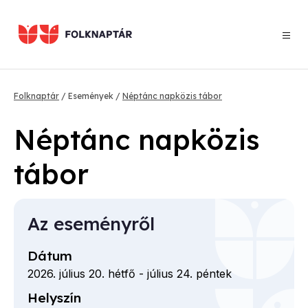
Ugrás
a
tartalomra
Morzsa
Folknaptár
Események
Néptánc napközis tábor
Néptánc napközis
tábor
Az eseményről
Dátum
2026. július 20. hétfő
-
július 24. péntek
Helyszín