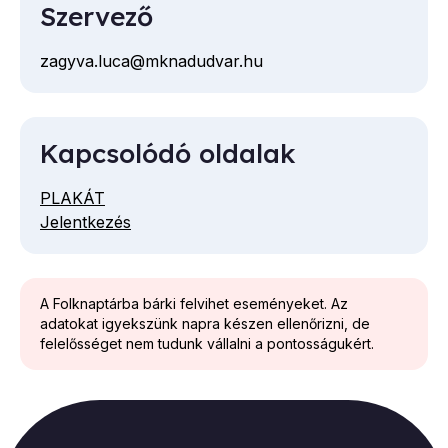
Szervező
zagyva.luca@mknadudvar.hu
E-
mail
cím
Kapcsolódó oldalak
PLAKÁT
Jelentkezés
A Folknaptárba bárki felvihet eseményeket. Az
adatokat igyekszünk napra készen ellenőrizni, de
felelősséget nem tudunk vállalni a pontosságukért.