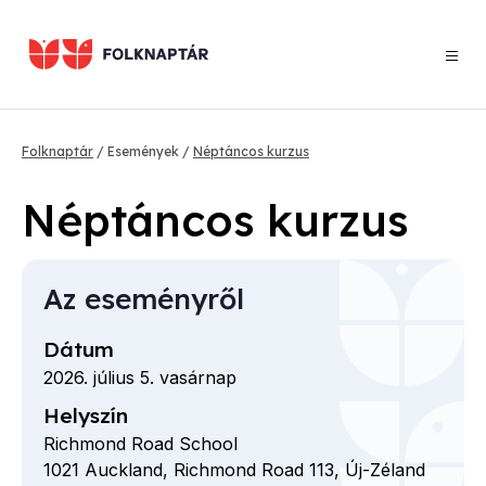
Ugrás
a
tartalomra
Morzsa
Folknaptár
Események
Néptáncos kurzus
Néptáncos kurzus
Az eseményről
Dátum
2026. július 5. vasárnap
Helyszín
Richmond Road School
1021
Auckland,
Richmond Road
113,
Új-Zéland