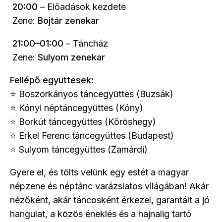
20:00
– Előadások kezdete
Zene:
Bojtár zenekar
21:00–01:00
– Táncház
Zene:
Sulyom zenekar
Fellépő együttesek:
⭐ Boszorkányos táncegyüttes (Buzsák)
⭐ Kónyi néptáncegyüttes (Kóny)
⭐ Borkút táncegyüttes (Kőröshegy)
⭐ Erkel Ferenc táncegyüttes (Budapest)
⭐ Sulyom táncegyüttes (Zamárdi)
Gyere el, és tölts velünk egy estét a magyar
népzene és néptánc varázslatos világában! Akár
nézőként, akár táncosként érkezel, garantált a jó
hangulat, a közös éneklés és a hajnalig tartó