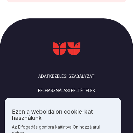
LÁBLÉC
ADATKEZELÉSI SZABÁLYZAT
FELHASZNÁLÁSI FELTÉTELEK
IMPRESSZUM
Ezen a weboldalon cookie-kat
Személyes
használunk
KAPCSOLAT
adatok
Az Elfogadás gombra kattintva Ön hozzájárul
és
ehhez.