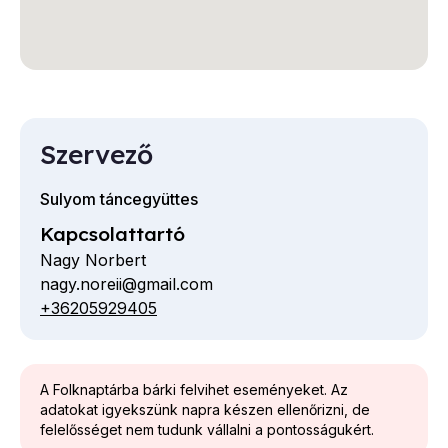
Szervező
Sulyom táncegyüttes
Kapcsolattartó
Nagy Norbert
nagy.noreii@gmail.com
E-
+36205929405
Telefon
mail
cím
A Folknaptárba bárki felvihet eseményeket. Az
adatokat igyekszünk napra készen ellenőrizni, de
felelősséget nem tudunk vállalni a pontosságukért.