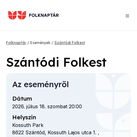
Ugrás
a
tartalomra
Morzsa
Folknaptár
Események
Szántódi Folkest
Szántódi Folkest
Az eseményről
Dátum
2026. július 18. szombat 20:00
Helyszín
Kossuth Park
8622
Szántód,
Kossuth Lajos utca
1. ,