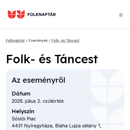
Ugrás
a
tartalomra
Morzsa
Folknaptár
Események
Folk- és Táncest
Folk- és Táncest
Az eseményről
Dátum
2026. július 2. csütörtök
Helyszín
Sóstói Piac
4431
Nyíregyháza,
Blaha Lujza sétány
1,