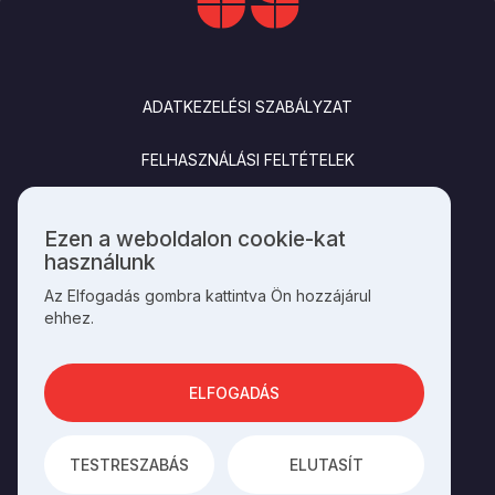
LÁBLÉC
ADATKEZELÉSI SZABÁLYZAT
FELHASZNÁLÁSI FELTÉTELEK
IMPRESSZUM
Ezen a weboldalon cookie-kat
Személyes
használunk
KAPCSOLAT
adatok
Az Elfogadás gombra kattintva Ön hozzájárul
és
ehhez.
cookie-
k
SOCIALS
használata
ELFOGADÁS
AZ OLDAL ÜZEMELTETŐJE A
HAGYOMÁNYOK HÁZA
TESTRESZABÁS
ELUTASÍT
AZ
INTEGRAL VISION
FEJLESZTETTE